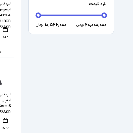
بازه قیمت
X412FA
5U 8GB
۱۰,۵۶۶,۰۰۰
۶۰,۰۰۰,۰۰۰
تومان
تومان
56SSD
" 14
۰
ore i5
256SSD
" 15.6