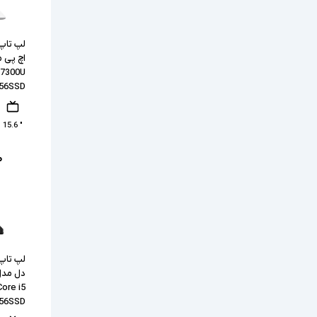
 7300U
56SSD
" 15.6
۰
ore i5
256SSD