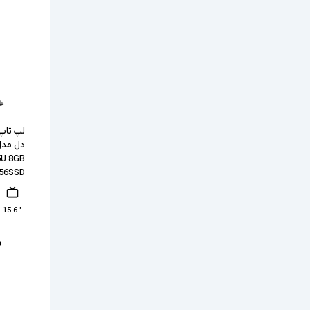
5U 8GB
56SSD
" 15.6
۰