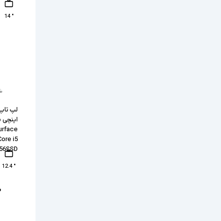
" 14
اینچی 
urface
ore i5
256SSD
" 12.4
۰