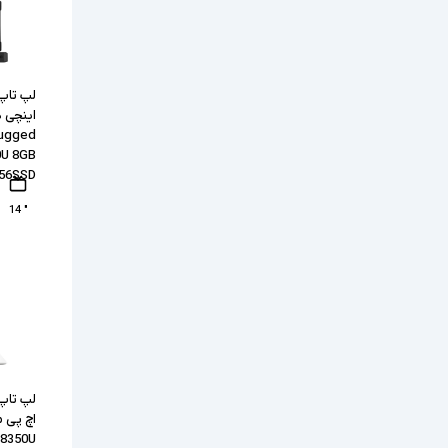
Rugged
0U 8GB
56SSD
" 14
 8350U