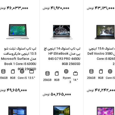
۴۶,۰۳۳,۰۰۰
۴۱,۹۲۰,۰۰۰
۴۳,۱۳۱,۰۰۰
تومان
تومان
تومان
لپ تاپ استوک 15.6 اینچی
لپ تاپ استوک 14 اینچی اچ
لپ تاپ استوک تبلت شو
دل مدل Dell Vostro 3580
پی مدل HP EliteBook
13.5 اینچی مایکروسافت
Core i5 826
845 G7 R3 PRO 4450U
مدل Microsoft Surface
Book 1 Core i5 6300U
8GB 256SSD
2
8GB 256SSD
256GB
8GB
Core i5
" 13.5
Ryzen
256GB
8GB
Core i5
256GB
8GB
" 14
3
۴۹,۶۵۹,۰۰۰
۴۷,۲۴۲,۰۰
تومان
تومان
۵۰,۲۶۵,۰۰۰
تومان