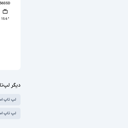
56SSD
" 15.6
۰
دیگر لپ‌تا
لپ تاپ ا
لپ تاپ استوک