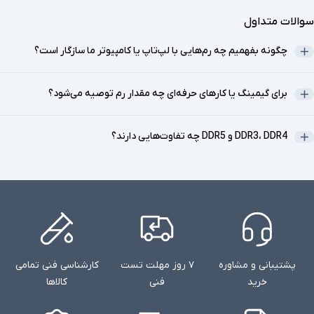
می‌کند؟
سوالات متداول
رم (Random Access Memory) حافظه‌ای موقت و سریع است که به
چگونه بفهمیم چه رم‌هایی با لپ‌تاپ یا کامپیوتر ما سازگار است؟
پردازنده (CPU) امکان می‌دهد اطلاعات مورد نیاز را به‌سرعت ذخیره،
دسترسی و بازیابی کند. برخلاف حافظه‌های ذخیره‌سازی دائمی مانند
برای گیمینگ یا کارهای حرفه‌ای چه مقدار رم توصیه می‌شود؟
هارد دیسک (HDD) یا SSD، رم داده‌ها را فقط تا زمانی که سیستم
روشن است نگه می‌دارد و با خاموش شدن دستگاه، تمام اطلاعات آن
DDR3، DDR4 و DDR5 چه تفاوت‌هایی دارند؟
پاک می‌شود. این ویژگی رم را به یک ابزار ضروری برای عملکرد روان
سیستم تبدیل کرده است، زیرا پردازنده بدون نیاز به جستجوی کند در
حافظه‌های ذخیره‌سازی، می‌تواند داده‌ها را مستقیماً از رم بخواند.
وظیفه اصلی رم:
ذخیره اطلاعات مورد نیاز پردازنده برای اجرای برنامه‌ها، سیستم‌عامل و
وظایف چندگانه (مانند باز کردن چندین تب مرورگر یا ویرایش ویدیو).
رم مانند یک میز کار موقت عمل می‌کند که پردازنده می‌تواند به راحتی
پشتیبانی و مشاوره
۷ روز مهلت تست
کارشناسی فنی تمامی
به آن دسترسی داشته باشد و عملیات را سریع‌تر انجام دهد. بدون رم
خرید
فنی
کالاها
کافی، سیستم ممکن است کند شود یا حتی از کار بیفتد.