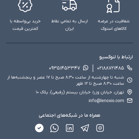
تأثیر رم بر عملکرد:
رم با سرعت و ظرفیت بالاتر، امکان اجرای سریع‌تر و روان‌تر برنامه‌ها و
بازی‌ها را فراهم می‌کند. برای مثال، در بازی‌های سنگین، رم کافی
شفافیت در عرضه
ارسال به تمامی نقاط
خرید بی‌واسطه با
می‌تواند از لگ (تاخیر) جلوگیری کند و در کارهای حرفه‌ای مانند ویرایش
کالاهای استوک
ایران
کمترین قیمت
عکس یا ویدیو، سرعت پردازش را افزایش دهد. اگر رم کم باشد،
سیستم مجبور به استفاده از حافظه مجازی (روی SSD یا HDD) می‌شود
که کندتر است و عملکرد کلی را کاهش می‌دهد.
ارتباط با لنوکسیو
۰۹۳۵۱۴۵۳۳۴۷
۰۲۱۸۸۷۲۱۴۸۵
شنبه تا چهارشنبه از ساعت ۸:۳۰ صبح تا ۱۷ عصر و پنجشنبه‌ها از
ساعت ۸:۳۰ صبح تا ۱۲ ظهر
تهران، خیابان وزرا، خیابان بیستم (رفیعی)، پلاک ۱۰
info@lenoxio.com
همراه ما در شبکه‌های اجتماعی