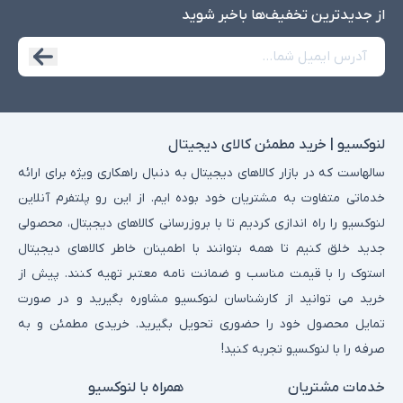
از جدید‌ترین تخفیف‌ها با‌خبر شوید
2. انواع رم کامپیوتر و لپ‌تاپ
رم‌ها بر اساس نسل تکنولوژیکی و نوع طراحی به دسته‌های مختلفی
تقسیم می‌شوند. هر نسل پیشرفت‌هایی در سرعت، مصرف انرژی و
لنوکسیو | خرید مطمئن کالای دیجیتال
کارایی ارائه می‌دهد و انتخاب آن‌ها بستگی به سیستم شما دارد.
سالهاست که در بازار کالاهای دیجیتال به دنبال راهکاری ویژه برای ارائه
DDR3:
خدماتی متفاوت به مشتریان خود بوده ایم. از این رو پلتفرم آنلاین
نسل قدیمی‌تر رم که هنوز در برخی سیستم‌های قدیمی یا بودجه‌ای
لنوکسیو را راه اندازی کردیم تا با بروزرسانی کالاهای دیجیتال، محصولی
استفاده می‌شود. این نوع رم سرعت کمتری نسبت به DDR4 دارد
جدید خلق کنیم تا همه بتوانند با اطمینان خاطر کالاهای دیجیتال
(معمولاً فرکانس بین 800 تا 2133 مگاهرتز) و مصرف انرژی بالاتری
استوک را با قیمت مناسب و ضمانت نامه معتبر تهیه کنند. پیش از
دارد. DDR3 برای سیستم‌های قدیمی مناسب است، اما برای کارهای
خرید می توانید از کارشناسان لنوکسیو مشاوره بگیرید و در صورت
مدرن مانند گیمینگ یا ویرایش ویدیو توصیه نمی‌شود، زیرا پهنای باند
تمایل محصول خود را حضوری تحویل بگیرید. خریدی مطمئن و به
محدودی دارد. برندهایی مانند
Samsung
و
Crucial
هنوز مدل‌های
صرفه را با لنوکسیو تجربه کنید!
DDR3 را برای سازگاری با سیستم‌های قدیمی تولید می‌کنند.
خدمات مشتریان
همراه با لنوکسیو
DDR4: