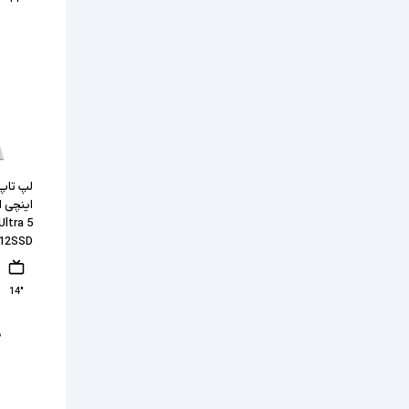
Ultra 5
512SSD
"14
۰