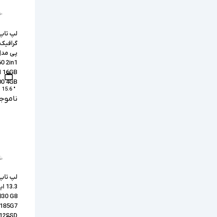
لپ تاپ
0 2in1
M 16GB
00 4GB
" 15.6
ناموج
لپ تاپ
830 G8
1185G7
512SSD