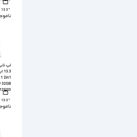
" 13.3
ناموج
لپ تاپ
11 2in1
U 32GB
12SSD
" 13.3
ناموج