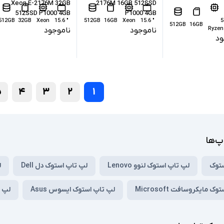
Xeon E-2176M 32GB
2176M 16GB 512SSD
512SSD P1000 4GB
P1000 4GB
512GB
32GB
Xeon
" 15.6
512GB
16GB
Xeon
" 15.6
5
512GB
16GB
Ryzen
ناموجود
ناموجود
ود
۵
۴
۳
۲
۱
پ‌ها
ستوک
لپ تاپ استوک لنوو Lenovo
لپ تاپ استوک دل Dell
ل
 مایکروسافت Microsoft
لپ تاپ استوک ایسوس Asus
لپ تا