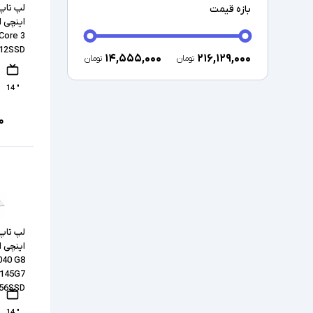
بازه قیمت
 Core 3
512SSD
۱۴,۵۵۵,۰۰۰
۲۱۶,۱۲۹,۰۰۰
تومان
تومان
" 14
۰
040 G8
1145G7
256SSD
" 14