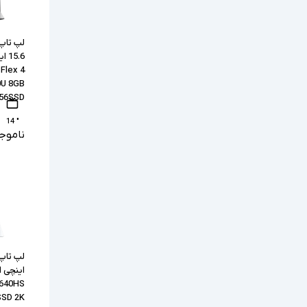
لپ تاپ
5.6
Flex 4
0U 8GB
56SSD
" 14
ناموج
8640HS
SSD 2K