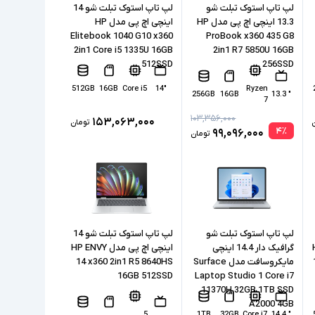
لپ تاپ استوک تبلت شو
لپ تاپ استوک تبلت شو 14
13.3 اینچی اچ پی مدل HP
اینچی اچ پی مدل HP
Elitebook 1040 G10 x360
ProBook x360 435 G8
2in1 Core i5 1335U 16GB
2in1 R7 5850U 16GB
512SSD
256SSD
512GB
16GB
Core i5
"14
Ryzen
256GB
16GB
" 13.3
7
۱۰۳,۳۵۶,۰۰۰
۱۵۳,۰۶۳,۰۰۰
تومان
۴
٪
۹۹,۰۹۶,۰۰۰
تومان
1
لپ تاپ استوک تبلت شو
لپ تاپ استوک تبلت شو 14
H
گرافیک دار 14.4 اینچی
اینچی اچ پی مدل HP ENVY
مایکروسافت مدل Surface
14 x360 2in1 R5 8640HS
16GB 512SSD
Laptop Studio 1 Core i7
11370H 32GB 1TB SSD
A2000 4GB
5
1TB
32GB
Core i7
" 14.4