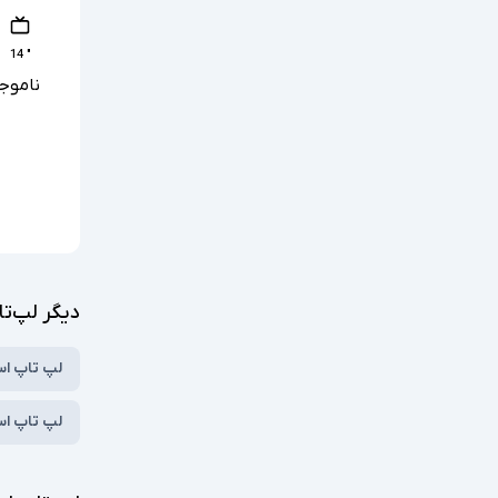
" 14
ناموج
دیگر لپ‌تا
لپ تاپ ا
لپ تاپ استوک