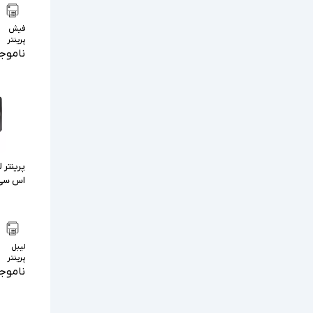
فیش
پرینتر
ناموج
پرینتر 
اس سی مدل 
لیبل
پرینتر
ناموج