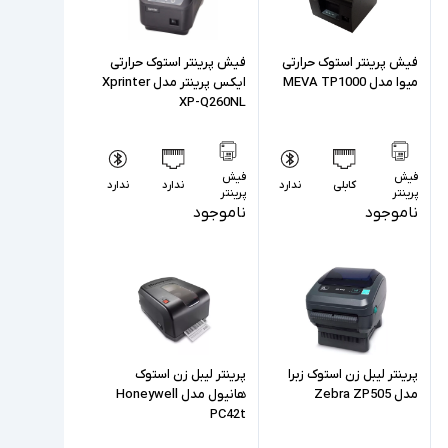
فیش پرینتر استوک حرارتی
فیش پرینتر استوک حرارتی
میوا مدل MEVA TP1000
ایکس پرینتر مدل Xprinter
XP-Q260NL
فیش
فیش
کابلی
ندارد
ندارد
ندارد
پرینتر
پرینتر
ناموجود
ناموجود
پرینتر لیبل زن استوک زبرا
پرینتر لیبل زن استوک
مدل Zebra ZP505
هانیول مدل Honeywell
PC42t