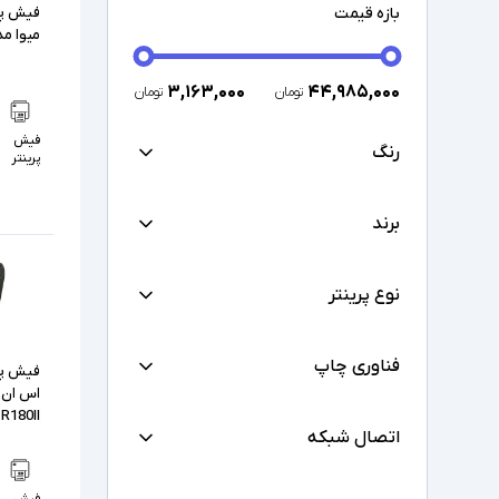
بازه قیمت
فیش پری
میوا مدل TP-UN
۳,۱۶۳,۰۰۰
۴۴,۹۸۵,۰۰۰
تومان
تومان
فیش
رنگ
پرینتر
برند
نوع پرینتر
فناوری چاپ
فیش پری
R180II
اتصال شبکه
فیش