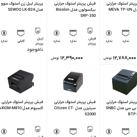
نتر استوک حرارتی
فیش پرینتر استوک حرارتی
پرینتر لیبل زن استوک سوو
MEVA 
بیکسولون مدل Bixolon
مدل SEWOO LK-B24
SRP-350
فیش
لیبل
ندارد
ندارد
ندارد
ندارد
کابلی
ندارد
پرینتر
پرینتر
ناموجود
۱۲,۳۹۰,۰۰۰
۱۲,۷۸۸,۰۰۰
تومان
تومان
نتر استوک حرارتی
فیش پرینتر استوک حرارتی
فیش پرینتر استوک حرارتی
اس‌ ان‌ بی‌ سی مدل SNBC
سیتیزن مدل Citizen CT-
اکسیوم مدل AXIOM M810
S2000
BTP-
فیش
فیش