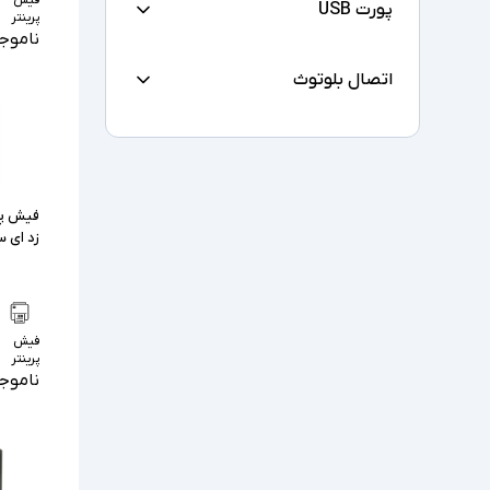
پورت USB
پرینتر
ناموج
اتصال بلوتوث
فیش پری
زد ای سی مد
فیش
پرینتر
ناموج