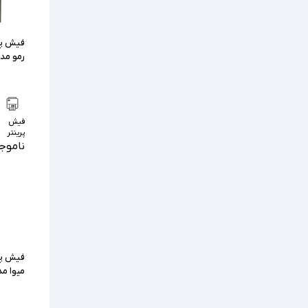
فیش پری
رمو مدل  RP220
فیش
پرینتر
ناموج
فیش پری
میوا مدل P-UNW