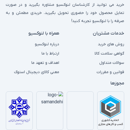
می‌دهند. این ویژگی برای کاربرانی که نیاز به دقت رنگ بالا دارند، مانند
خرید می توانید از کارشناسان لنوکسیو مشاوره بگیرید و در صورت
طراحان گرافیک، ویرایشگران و تولیدکنندگان محتوا، یک مزیت بسیار
تمایل محصول خود را حضوری تحویل بگیرید. خریدی مطمئن و به
بزرگ است. پنل‌های IPS که در برخی از مدل‌های لنوو استفاده می‌شود،
صرفه را با لنوکسیو تجربه کنید!
همچنین زاویه دید وسیعی دارند و رنگ‌ها حتی از زوایای مختلف
خدمات مشتریان
همراه با لنوکسیو
نمایشگر نیز ثابت و روشن باقی می‌مانند.
تکنولوژی‌های حفاظتی و راحتی برای چشم
روش های خرید
درباره لنوکسیو
لنوو با در نظر گرفتن راحتی کاربران در استفاده طولانی ‌مدت، ویژگی‌هایی
گواهی سلامت کالا
ارتباط با ما
همچون فناوری
Flicker-Free
(بدون لرزش) و
Low Blue Light
سوالات متداول
اهداف و تعهد ما
(کاهش نور آبی) را در بسیاری از مدل‌های خود گنجانده است. این
قوانین و مقررات
معنی کالای دیجیتال استوک
تکنولوژی‌ها به کاهش فشار چشم کمک کرده و باعث می‌شود که
کاربران بتوانند ساعت‌ها بدون احساس خستگی یا ناراحتی از مانیتور
مجوزها
استفاده کنند. به‌ویژه برای افرادی که زمان زیادی را پشت کامپیوتر
می‌گذرانند، این ویژگی‌ها می‌تواند تفاوت زیادی ایجاد کند و از آسیب‌های
چشم جلوگیری کند.
طراحی ارگونومیک و تنظیمات متنوع
طراحی ارگونومیک مانیتورهای لنوو به کاربران این امکان را می‌دهد که