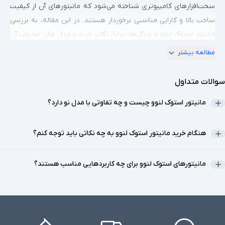
سخت‌افزارهای کامپیوتری شناخته می‌شود که مانیتورهای آن از کیفیت
ساخت بالا و کارایی مناسبی برخوردار هستند. در این مقاله، به بررسی
مانیتور استوک لنوو و ویژگی‌ها، مزایا، نکات خرید و مدل های محبوب آن
خواهیم پرداخت.
مطالعه بیشتر
مانیتور استوک چیست؟
سوالات متداول
مانیتور استوک به مانیتورهایی اطلاق می‌شود که یا از محیط‌های کاری
یا از شرکت‌ها و سازمان‌هایی که بروزرسانی تجهیزات خود را انجام
مانیتور استوک لنوو چیست و چه تفاوتی با مدل نو دارد؟
می‌دهند، به دست مصرف‌کنندگان می‌رسد. این مانیتورها معمولاً به
دلیل تعویض تجهیزات یا ارتقاء سیستم‌های کامپیوتری، به بازار فروش
هنگام خرید مانیتور استوک لنوو به چه نکاتی باید توجه کنم؟
می‌آیند. بسیاری از این مانیتورها به دلیل استفاده کم یا نگهداری
مناسب، در وضعیت خوب و عملکرد عالی قرار دارند.
مانیتورهای استوک لنوو برای چه کاربردهایی مناسب هستند؟