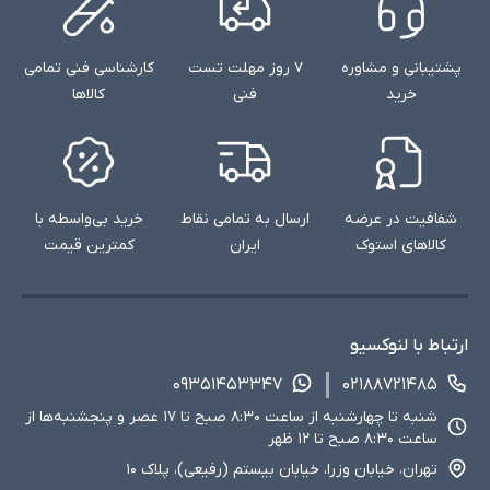
پشتیبانی و مشاوره
۷ روز مهلت تست
کارشناسی فنی تمامی
خرید
فنی
کالاها
شفافیت در عرضه
ارسال به تمامی نقاط
خرید بی‌واسطه با
ویژگی‌های مانیتورهای لنوو
کالاهای استوک
ایران
کمترین قیمت
مانیتورهای لنوو به عنوان یکی از محصولات برجسته این برند جهانی، در
طول سال‌ها توانسته‌اند جایگاه خود را در بازار تجهیزات کامپیوتری به
خوبی پیدا کنند. لنوو برای طراحی و تولید مانیتورهای خود از
ارتباط با لنوکسیو
تکنولوژی‌های پیشرفته و مواد با کیفیت استفاده می‌کند، به طوری که
۰۹۳۵۱۴۵۳۳۴۷
۰۲۱۸۸۷۲۱۴۸۵
این محصولات نه تنها عملکرد عالی دارند، بلکه از نظر طراحی نیز برای
شنبه تا چهارشنبه از ساعت ۸:۳۰ صبح تا ۱۷ عصر و پنجشنبه‌ها از
استفاده‌های طولانی‌مدت و محیط‌های کاری متنوع مناسب هستند.
ساعت ۸:۳۰ صبح تا ۱۲ ظهر
ویژگی‌هایی همچون دقت رنگ بالا، کیفیت ساخت مستحکم، و
تهران، خیابان وزرا، خیابان بیستم (رفیعی)، پلاک ۱۰