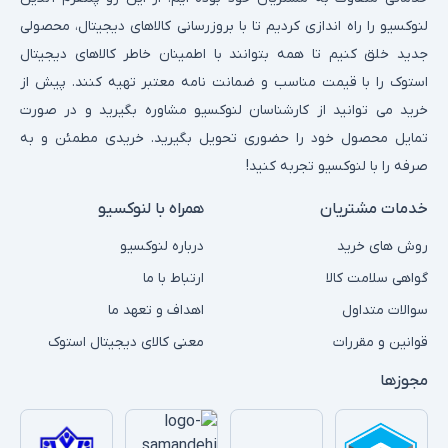
عملکرد بهینه و بدون نیاز به ارتقاء سخت‌افزار مستمر
لنوکسیو را راه اندازی کردیم تا با بروزرسانی کالاهای دیجیتال، محصولی
بازی‌های انحصاری و اختصاصی هر برند
جدید خلق کنیم تا همه بتوانند با اطمینان خاطر کالاهای دیجیتال
پشتیبانی از سرویس‌های آنلاین و محتوای چندرسانه‌ای
استوک را با قیمت مناسب و ضمانت نامه معتبر تهیه کنند. پیش از
سازگاری کامل بین بازی و سخت‌افزار بدون مشکلات فنی پیچیده
خرید می توانید از کارشناسان لنوکسیو مشاوره بگیرید و در صورت
امکان بازی چندنفره آفلاین و آنلاین با دوستان
تمایل محصول خود را حضوری تحویل بگیرید. خریدی مطمئن و به
۳. برندهای محبوب کنسول بازی
صرفه را با لنوکسیو تجربه کنید!
برخی برندها از نظر کیفیت ساخت، کتابخانه بازی و تجربه کاربری،
خدمات مشتریان
همراه با لنوکسیو
محبوبیت بیشتری در بین گیمرها پیدا کرده‌اند. هرکدام ویژگی‌های خاص
خود را دارند که آن‌ها را از رقبا متمایز می‌کند.
روش های خرید
درباره لنوکسیو
برندهای شاخص بازار:
گواهی سلامت کالا
ارتباط با ما
Sony (PlayStation Series): معروف به بازی‌های انحصاری و تجربه
سوالات متداول
اهداف و تعهد ما
گرافیکی فوق‌العاده
قوانین و مقررات
معنی کالای دیجیتال استوک
Microsoft (Xbox Series): شناخته‌شده برای سرویس Game Pass و
مجوزها
قدرت پردازشی بالا
Nintendo: خلاقیت در طراحی و بازی‌های خانوادگی
Blulory: گزینه اقتصادی برای بازی‌های سبک و کلاسیک