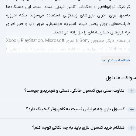
گرافیک فوق‌واقعی و امکانات آنلاین تبدیل شده است. این دستگاه‌ها
نه‌تنها برای اجرای بازی‌های ویدئویی استفاده می‌شوند بلکه امروزه
قابلیت‌هایی چون پخش فیلم، استریم موسیقی، مرور وب و حتی اجرای
نرم‌افزارهای چندرسانه‌ای را نیز ارائه می‌دهند.
برندهای بزرگی همچون Sony با سری PlayStation، Microsoft با Xbox
و Nintendo با کنسول‌های خلاقانه خود، سهم عظیمی از بازار جهانی را
به خود اختصاص داده‌اند. این برندها با ارائه عناوین انحصاری و تجربه
مطالعه بیشتر
کاربری منحصربه‌فرد، علاقه‌مندان به بازی را جذب کرده‌اند.
علاوه بر این برندها، برخی دیگر مانند Blulory نیز وارد بازار شده‌اند و
سوالات متداول
محصولات مناسب‌تر و اقتصادی‌تری را برای گیمرهای تازه‌کار یا افرادی با
تفاوت اصلی بین کنسول خانگی، دستی و هیبریدی چیست؟
بودجه محدود ارائه می‌کنند.
تفاوت اصلی بین کنسول‌ها در کیفیت گرافیک، امکانات آنلاین،
دسته‌های بازی و کتابخانه نرم‌افزاری آن‌هاست. برای مثال، پلی‌استیشن
کنسول بازی چه مزایایی نسبت به کامپیوتر گیمینگ دارد؟
به دلیل بازی‌های انحصاری خاص خود شناخته می‌شود، در حالی که
ایکس‌باکس به‌خاطر سرویس Game Pass و سازگاری با چند نسل از
هنگام خرید کنسول بازی باید به چه نکاتی توجه کنم؟
بازی‌ها محبوب است و نینتندو با بازی‌های خلاقانه خانوادگی جایگاه