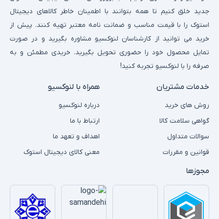
نهایی را بر اساس اولویت‌های خود بگیرید.
جدید خلق کنیم تا همه بتوانند با اطمینان خاطر کالاهای دیجیتال
مزایا:قیمت اقتصادی‌تر:
اصلی‌ترین جذابیت، کاهش هزینه‌ها نسبت به
استوک را با قیمت مناسب و ضمانت نامه معتبر تهیه کنند. پیش از
خرید گوشی نو است.
خرید می توانید از کارشناسان لنوکسیو مشاوره بگیرید و در صورت
دسترسی به مدل‌های خاص:
امکان خرید گوشی‌هایی که دیگر تولید
تمایل محصول خود را حضوری تحویل بگیرید. خریدی مطمئن و به
نمی‌شوند یا کمیاب هستند.
صرفه را با لنوکسیو تجربه کنید!
کمک به محیط زیست:
با خرید محصولات استوک، به کاهش زباله‌های
خدمات مشتریان
الکترونیکی کمک می‌کنید.
همراه با لنوکسیو
معایب:احتمال نقص ظاهری:
ممکن است گوشی دارای خط‌وخش‌های
روش های خرید
درباره لنوکسیو
جزئی یا علائم استفاده باشد.
گواهی سلامت کالا
ارتباط با ما
گارانتی محدود:
معمولاً گارانتی طولانی‌مدت ندارند و بیشتر بر مهلت
سوالات متداول
اهداف و تعهد ما
تست تکیه دارند.
قوانین و مقررات
معنی کالای دیجیتال استوک
نیاز به بررسی دقیق:
ریسک خرید گوشی با مشکلات پنهان یا تعمیرات
غیراصولی وجود دارد.
مجوزها
5. چگونه سلامت سخت‌افزار موبایل استوک را بررسی کنیم؟
برای اطمینان بیشتر از سلامت فنی گوشی، علاوه بر تست‌های دستی،
استفاده از ابزارها و اپلیکیشن‌های تخصصی توصیه می‌شود. این روش‌ها