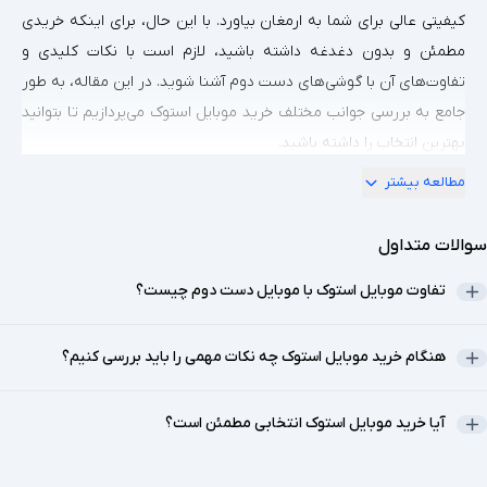
کیفیتی عالی برای شما به ارمغان بیاورد. با این حال، برای اینکه خریدی
مطمئن و بدون دغدغه داشته باشید، لازم است با نکات کلیدی و
تفاوت‌های آن با گوشی‌های دست دوم آشنا شوید. در این مقاله، به طور
جامع به بررسی جوانب مختلف خرید موبایل استوک می‌پردازیم تا بتوانید
بهترین انتخاب را داشته باشید.
1. موبایل استوک چیست؟ تفاوت آن با موبایل دست دوم
مطالعه بیشتر
درک تفاوت میان موبایل استوک و دست دوم، اولین قدم برای یک خرید
آگاهانه است. این تمایز به شما کمک می‌کند تا بدانید دقیقاً چه
سوالات متداول
محصولی را خریداری می‌کنید و انتظارات واقع‌بینانه‌ای داشته باشید.
تفاوت موبایل استوک با موبایل دست دوم چیست؟
موبایل استوک (Stock Mobile):
گوشی‌هایی که به دلایل تجاری مانند
عدم فروش، بازگشت از مشتری (بدون استفاده یا با استفاده بسیار کم)
یا موجودی مازاد، دوباره عرضه می‌شوند. این محصولات معمولاً در
هنگام خرید موبایل استوک چه نکات مهمی را باید بررسی کنیم؟
وضعیت بسیار خوبی قرار دارند و اغلب با بسته‌بندی اصلی عرضه
می‌شوند.
آیا خرید موبایل استوک انتخابی مطمئن است؟
موبایل دست دوم (Used Mobile):
گوشی‌هایی که توسط کاربران قبلی
استفاده شده‌اند و ممکن است نشانه‌هایی از استفاده، مانند خط‌وخش یا