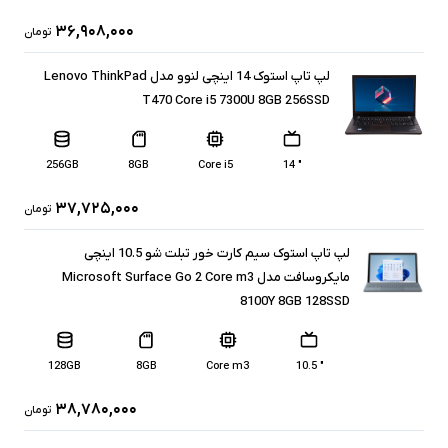
۳۶,۹۰۸,۰۰۰
تومان
لپ تاپ استوک 14 اینچی لنوو مدل Lenovo ThinkPad
T470 Core i5 7300U 8GB 256SSD
256GB
8GB
Core i5
" 14
۳۷,۷۲۵,۰۰۰
تومان
لپ تاپ استوک سیم کارت خور تبلت شو 10.5 اینچی
مایکروسافت مدل Microsoft Surface Go 2 Core m3
8100Y 8GB 128SSD
128GB
8GB
Core m3
" 10.5
۳۸,۷۸۰,۰۰۰
تومان