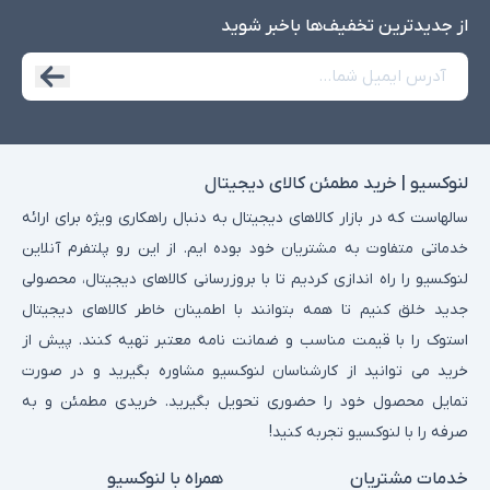
Ryzen 5 که توانایی پردازش مناسبی دارند.
از جدید‌ترین تخفیف‌ها با‌خبر شوید
حافظه رم:
رم 4 تا 8 گیگابایتی برای اجرای روان نرم‌افزارهای عمومی و
چندوظیفه‌ای.
حافظه داخلی:
حافظه SSD با ظرفیت 128 تا 256 گیگابایت که سرعت
بالایی در ذخیره‌سازی و اجرای برنامه‌ها ارائه می‌دهد.
صفحه نمایش:
صفحه نمایش با رزولوشن HD یا Full HD که برای
لنوکسیو | خرید مطمئن کالای دیجیتال
تماشای فیلم و کارهای گرافیکی سبک مناسب است.
سالهاست که در بازار کالاهای دیجیتال به دنبال راهکاری ویژه برای ارائه
طراحی سبک:
وزن کم و طراحی جمع‌وجور برای حمل‌ونقل آسان.
خدماتی متفاوت به مشتریان خود بوده ایم. از این رو پلتفرم آنلاین
مدل‌های محبوب لپ‌تاپ‌های استوک تا 40
لنوکسیو را راه اندازی کردیم تا با بروزرسانی کالاهای دیجیتال، محصولی
میلیون تومان
جدید خلق کنیم تا همه بتوانند با اطمینان خاطر کالاهای دیجیتال
در محدوده قیمتی 40 میلیون تومان، لپ‌تاپ‌های متنوعی از برندهای
استوک را با قیمت مناسب و ضمانت نامه معتبر تهیه کنند. پیش از
معتبر موجود هستند که هر کدام ویژگی‌های خاص خود را دارند.
خرید می توانید از کارشناسان لنوکسیو مشاوره بگیرید و در صورت
نمونه مدل‌ها:
تمایل محصول خود را حضوری تحویل بگیرید. خریدی مطمئن و به
صرفه را با لنوکسیو تجربه کنید!
برند
مدل‌های
محبوب
پردازنده
خدمات مشتریان
همراه با لنوکسیو