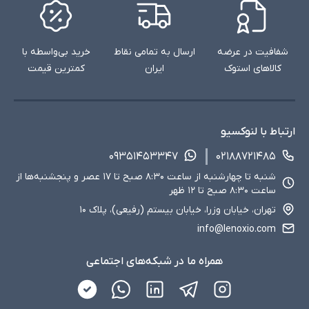
و کاربران خانگی طراحی شده‌اند.
شفافیت در عرضه
ارسال به تمامی نقاط
خرید بی‌واسطه با
کالاهای استوک
ایران
کمترین قیمت
ارتباط با لنوکسیو
۰۹۳۵۱۴۵۳۳۴۷
۰۲۱۸۸۷۲۱۴۸۵
شنبه تا چهارشنبه از ساعت ۸:۳۰ صبح تا ۱۷ عصر و پنجشنبه‌ها از
مشخصات فنی لپ‌تاپ‌های استوک تا 40 میلیون
ساعت ۸:۳۰ صبح تا ۱۲ ظهر
تومان
تهران، خیابان وزرا، خیابان بیستم (رفیعی)، پلاک ۱۰
info@lenoxio.com
لپ‌تاپ‌های موجود در این دسته‌بندی معمولاً از نظر سخت‌افزاری، برای
کارهای سبک و نیمه‌سنگین مناسب هستند.
همراه ما در شبکه‌های اجتماعی
ویژگی‌های کلیدی:
پردازنده:
پردازنده‌های Intel Core i3، Core i5 یا AMD Ryzen 3 و