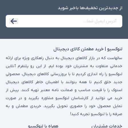
استفاده از شبکه‌های اجتماعی.
از جدید‌ترین تخفیف‌ها با‌خبر شوید
کاربران اداری:
مناسب برای اجرای نرم‌افزارهای اداری مانند Microsoft
Office و مدیریت فایل‌ها.
برنامه‌نویسان مبتدی:
مناسب برای اجرای محیط‌های توسعه سبک و
زبان‌های برنامه‌نویسی پایه مانند Python.
کاربردهای لپ‌تاپ‌های استوک تا 30 میلیون تومان
لنوکسیو | خرید مطمئن کالای دیجیتال
این لپ‌تاپ‌ها برای کارهای سبک و روزمره طراحی شده‌اند و می‌توانند
سالهاست که در بازار کالاهای دیجیتال به دنبال راهکاری ویژه برای ارائه
نیازهای اولیه کاربران را به‌خوبی پوشش دهند.
خدماتی متفاوت به مشتریان خود بوده ایم. از این رو پلتفرم آنلاین
موارد استفاده:
لنوکسیو را راه اندازی کردیم تا با بروزرسانی کالاهای دیجیتال، محصولی
کارهای روزمره:
مرور وب، مدیریت ایمیل‌ها و استفاده از شبکه‌های
جدید خلق کنیم تا همه بتوانند با اطمینان خاطر کالاهای دیجیتال
اجتماعی.
استوک را با قیمت مناسب و ضمانت نامه معتبر تهیه کنند. پیش از
پخش ویدیوهای آموزشی و سرگرمی.
خرید می توانید از کارشناسان لنوکسیو مشاوره بگیرید و در صورت
تحصیل:
مناسب برای دانش‌آموزان و دانشجویان که نیاز به اجرای
تمایل محصول خود را حضوری تحویل بگیرید. خریدی مطمئن و به
نرم‌افزارهای آموزشی دارند.
صرفه را با لنوکسیو تجربه کنید!
ذخیره و مدیریت فایل‌های تحقیقاتی و پروژه‌ها.
خدمات مشتریان
همراه با لنوکسیو