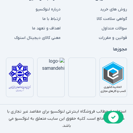
برنامه‌نویسی سبک:
اجرای زبان‌های پایه برنامه‌نویسی و ابزارهای سبک
توسعه.
روش های خرید
درباره لنوکسیو
مناسب برای شروع برنامه‌نویسی و یادگیری.
گواهی سلامت کالا
ارتباط با ما
پخش چندرسانه‌ای:
تماشای فیلم و سریال با کیفیت HD.
سوالات متداول
اهداف و تعهد ما
مدیریت و پخش فایل‌های موسیقی و ویدیو.
قوانین و مقررات
معنی کالای دیجیتال استوک
مدل‌های محبوب لپ‌تاپ‌های استوک تا 30
میلیون تومان
مجوزها
برندهای معتبر مانند Dell، HP، Lenovo و Asus در این محدوده قیمتی
لپ‌تاپ‌هایی با کیفیت و عملکرد مناسب ارائه می‌دهند.
جدول مقایسه مدل‌ها:
برند
مدل‌های
محبوب
پردازنده
حافظه رم
ویژگی‌ها
استفاده از مطالب فروشگاه اینترنتی لنوکسیو برای مقاصد غیر تجاری با
کاربردها
ذکر منبع بلامانع است. کلیه حقوق این سایت متعلق به لنوکسیو می
طراحی
باشد.
مقاوم،