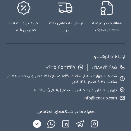
شفافیت در عرضه
ارسال به تمامی نقاط
خرید بی‌واسطه با
کالاهای استوک
ایران
کمترین قیمت
ارتباط با لنوکسیو
چه کسانی باید لپ‌تاپ‌های استوک تا 30 میلیون
۰۹۳۵۱۴۵۳۳۴۷
۰۲۱۸۸۷۲۱۴۸۵
تومان را انتخاب کنند؟
شنبه تا چهارشنبه از ساعت ۸:۳۰ صبح تا ۱۷ عصر و پنجشنبه‌ها از
این لپ‌تاپ‌ها برای طیف وسیعی از کاربران مناسب هستند که به دنبال
ساعت ۸:۳۰ صبح تا ۱۲ ظهر
دستگاهی اقتصادی و کارآمد هستند.
تهران، خیابان وزرا، خیابان بیستم (رفیعی)، پلاک ۱۰
گروه‌های هدف:
info@lenoxio.com
دانشجویان و دانش‌آموزان:
مناسب برای انجام تکالیف، تحقیقات و
همراه ما در شبکه‌های اجتماعی
استفاده از نرم‌افزارهای آموزشی.
کاربران خانگی:
گزینه‌ای عالی برای مدیریت ایمیل‌ها، تماشای فیلم و