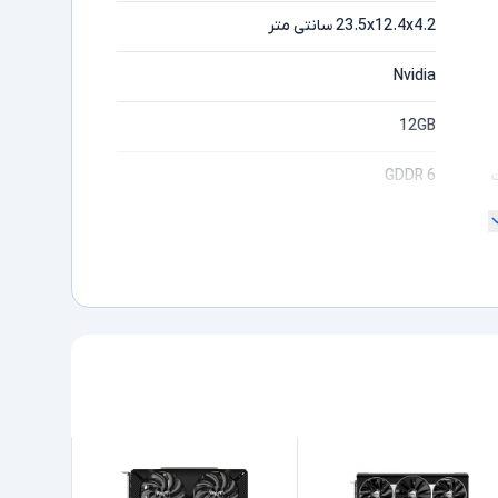
23.5x12.4x4.2 سانتی متر
Nvidia
12GB
GDDR 6
رابط ها DisplayPort , HDMI , PCI Express -
رزولوشن تصویر 7680x4320 - دارای یک پورت
HDMI - دارای 3 پورت Display - تعداد مانیتور قابل
اتصال 4 عدد - تعداد فن 2 عدد - دارای هیت سینک