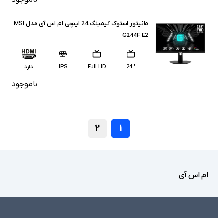
مانیتور استوک گیمینگ 24 اینچی ام اس آی مدل MSI
G244F E2
" 24
Full HD
IPS
دارد
ناموجود
۲
۱
ام اس آی