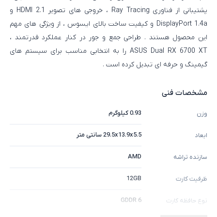
پشتیبانی از فناوری Ray Tracing ، خروجی‌ های تصویر HDMI 2.1 و
DisplayPort 1.4a و کیفیت ساخت بالای ایسوس ، از ویژگی‌ های مهم
این محصول هستند . طراحی جمع‌ و جور در کنار عملکرد قدرتمند ،
ASUS Dual RX 6700 XT را به انتخابی مناسب برای سیستم‌ های
گیمینگ و حرفه‌ ای تبدیل کرده است .
مشخصات فنی
0.93 کیلوگرم
وزن
29.5x13.9x5.5 سانتی متر
ابعاد
AMD
سازنده تراشه
12GB
ظرفیت کارت
GDDR 6
نوع حافظه کارت