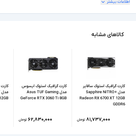
اطلاعات بیشتر
1xHDMI - 3xDisplay - رابط حافظه 192 بیت -
نیازمند یک کانکتور برق 8 پین و یک کانکتور 6 پین -
سایر توضیحات
پشتیبانی از Ray Tracing - رزولوشن 8K
کالاهای مشابه
کارت گرافیک استوک سافایر
کارت گرافیک استوک ایسوس
کارت 
مدل Sapphire NITRO+
مدل Asus TUF Gaming
م
 12GB
GeForce RTX 3060 Ti 8GB
Radeon RX 6700 XT 12GB
GDDR6
۶۲,۸۳۰,۰۰۰
۸۱,۷۳۷,۰۰۰
تومان
تومان