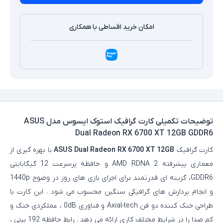
امکان خرید اقساطی با همکاری
توضیحات تکمیلی
کارت گرافیک استوک ایسوس مدل ASUS
Dual Radeon RX 6700 XT 12GB GDDR6
کارت گرافیک
ASUS Dual Radeon RX 6700 XT 12GB
با بهره‌ گیری از
معماری پیشرفته AMD RDNA 2 و حافظه پرسرعت 12 گیگابایتی
GDDR6، گزینه‌ ای قدرتمند برای اجرای بازی‌ های روز در وضوح 1440p
و انجام پردازش‌ های گرافیکی سنگین محسوب می‌ شود . این کارت با
طراحی خنک‌ کننده دو فن Axial-tech و فناوری 0dB ، عملکردی خنک و
کم‌ صدا را در شرایط مختلف کاری ارائه می‌ دهد . رابط حافظه 192 بیتی ،