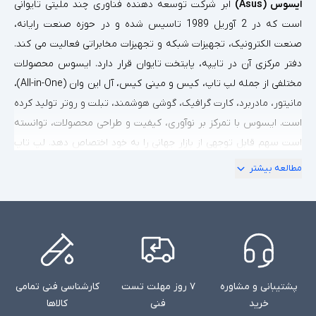
ایسوس (Asus)
ابر شرکت توسعه دهنده فناوری چند ملیتی تایوانی
است که در 2 آوریل 1989 تاسیس شده و در حوزه صنعت رایانه،
صنعت الکترونیک، تجهیزات شبکه و تجهیزات مخابراتی فعالیت می کند.
دفتر مرکزی آن در تایپه، پایتخت تایوان قرار دارد. ایسوس محصولات
مختلفی از جمله لپ تاپ، کیس و مینی کیس،‌ آل این وان (All-in-One)،
مانیتور، مادربرد، کارت گرافیک، گوشی هوشمند، تبلت و روتر تولید کرده
است. ایسوس با تمرکز بر نوآوری، کیفیت و طراحی محصولات، توانسته
است سهم قابل توجهی از بازار جهانی را به خود اختصاص دهد. لپ‌ تاپ
‌های ایسوس به دلیل طراحی زیبا، عملکرد عالی و قیمت مناسب، در بین
مطالعه بیشتر
کاربران مختلف بسیار محبوب هستند.
ایسوس با ارائه انواع مختلفی از
لپ ‌تاپ‌ ها
، کاربران زیادی به سمت خود
کشانده است. هر مدل از لپ ‌تاپ‌ های ایسوس ویژگی ‌ها و قابلیت ‌های
خاص خود را دارد برخی از مهمترین مدل های لپ ایسیوس عبارتند از:
سری ZenBook:
لپ ‌تاپ‌ های ZenBook از لپ تاپ های شاخص و
پشتیبانی و مشاوره
۷ روز مهلت تست
کارشناسی فنی تمامی
پرمیوم ایسوس محسوب می شوند. این لپ‌ تاپ‌ ها با طراحی بسیار زیبا،
خرید
فنی
کالاها