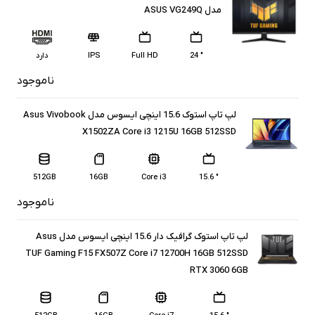
مدل ASUS VG249Q
" 24
Full HD
IPS
دارد
ناموجود
لپ تاپ استوک 15.6 اینچی ایسوس مدل Asus Vivobook
X1502ZA Core i3 1215U 16GB 512SSD
512GB
16GB
Core i3
" 15.6
ناموجود
لپ تاپ استوک گرافیک دار 15.6 اینچی ایسوس مدل Asus
TUF Gaming F15 FX507Z Core i7 12700H 16GB 512SSD
RTX 3060 6GB