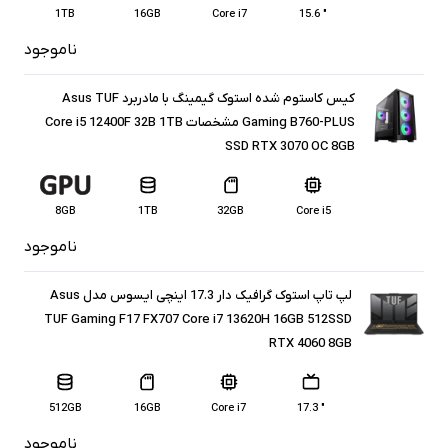
1TB
16GB
Core i7
" 15.6
ناموجود
کیس کاستوم شده استوک گیمینگ با مادربرد Asus TUF
Gaming B760-PLUS مشخصات Core i5 12400F 32B 1TB
SSD RTX 3070 OC 8GB
8GB
1TB
32GB
Core i5
ناموجود
لپ تاپ استوک گرافیک دار 17.3 اینچی ایسوس مدل Asus
TUF Gaming F17 FX707 Core i7 13620H 16GB 512SSD
RTX 4060 8GB
512GB
16GB
Core i7
" 17.3
ناموجود