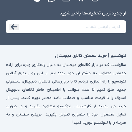
معمولاً دارای کیبورد با نورپردازی RGBو قابلیت اورکلاک (Overclock)
هستند.
از جدید‌ترین تخفیف‌ها با‌خبر شوید
سری TUF Gaming:
لپ‌ تاپ‌ های TUF Gaming برای گیمرهایی طراحی
شده‌اند که به دنبال لپ ‌تاپی مقاوم و با عمری طولانی هستند. این لپ
‌تاپ ‌ها از بدنه‌ی مقاومی برخوردارند که آن ها را در برابر ضربه و فشار
مقاوم کرده است و با استانداردهای نظامی مطابقت کامل دارد. این لپ
تاپ ها همچنین دارای سخت‌ افزار قدرتمندی هستند و برای بازی‌ های
لنوکسیو | خرید مطمئن کالای دیجیتال
سنگین مناسب هستند.
سالهاست که در بازار کالاهای دیجیتال به دنبال راهکاری ویژه برای ارائه
سری ExpertBook:
لپ ‌تاپ ‌های ExpertBook برای استفاده در محیط‌
خدماتی متفاوت به مشتریان خود بوده ایم. از این رو پلتفرم آنلاین
های حرفه ‌ای و کاری طراحی شده‌اند. این لپ ‌تاپ ‌ها دارای طراحی
لنوکسیو را راه اندازی کردیم تا با بروزرسانی کالاهای دیجیتال، محصولی
مینیمال و مشخصات فنی مناسب برای انجام کارهای اداری، جلسات
جدید خلق کنیم تا همه بتوانند با اطمینان خاطر کالاهای دیجیتال
آنلاین و ارائه ‌ها هستند. این لپ تاپ ها معمولاً دارای قابلیت ‌های
استوک را با قیمت مناسب و ضمانت نامه معتبر تهیه کنند. پیش از
امنیتی پیشرفته ‌ای نیز هستند.
خرید می توانید از کارشناسان لنوکسیو مشاوره بگیرید و در صورت
سری Chromebook:
این لپ تاپ ها دارای سیستم عامل اختصاصی
تمایل محصول خود را حضوری تحویل بگیرید. خریدی مطمئن و به
کروم (Chrome OS) هستند. این لپ تاپ ها سبک و برای انجام کارهای
صرفه را با لنوکسیو تجربه کنید!
روزمره، وب‌گردی و استفاده از سرویس ‌های گوگل طراحی شده اند. کروم‌