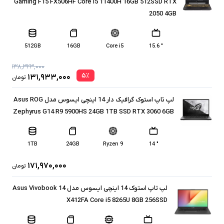
Gaming F15 FX506HF Core i5 11400H 16GB 512SSD RTX
2050 4GB
512GB
16GB
Core i5
" 15.6
۱۳۸,۳۲۳,۰۰۰
۵
٪
۱۳۱,۹۳۳,۰۰۰
تومان
لپ تاپ استوک گرافیک دار 14 اینچی ایسوس مدل Asus ROG
Zephyrus G14 R9 5900HS 24GB 1TB SSD RTX 3060 6GB
1TB
24GB
Ryzen 9
" 14
۱۷۱,۹۷۰,۰۰۰
تومان
لپ تاپ استوک 14 اینچی ایسوس مدل Asus Vivobook 14
X412FA Core i5 8265U 8GB 256SSD