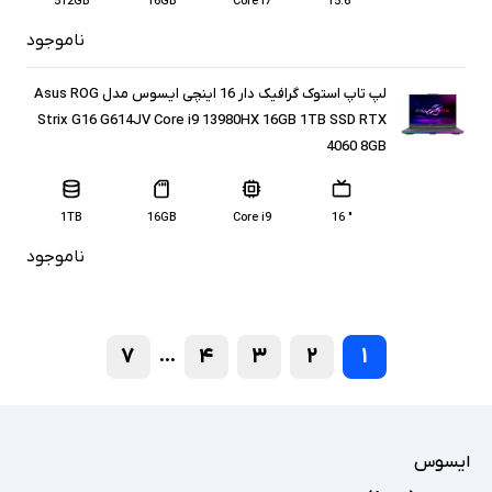
512GB
16GB
Core i7
" 15.6
ناموجود
لپ تاپ استوک گرافیک دار 16 اینچی ایسوس مدل Asus ROG
Strix G16 G614JV Core i9 13980HX 16GB 1TB SSD RTX
4060 8GB
1TB
16GB
Core i9
" 16
ناموجود
۷
۴
۳
۲
۱
...
ایسوس