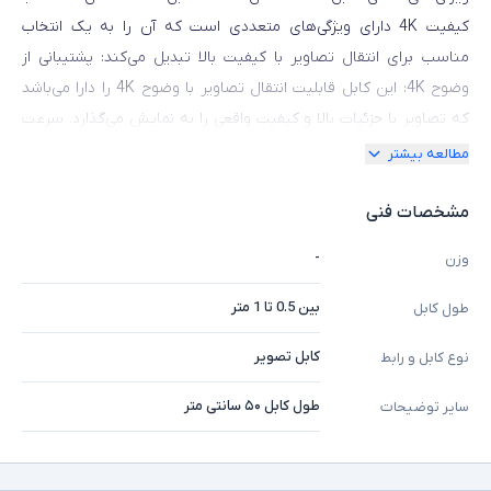
کیفیت 4K دارای ویژگی‌های متعددی است که آن را به یک انتخاب
مناسب برای انتقال تصاویر با کیفیت بالا تبدیل می‌کند: پشتیبانی از
وضوح 4K: این کابل قابلیت انتقال تصاویر با وضوح 4K را دارا می‌باشد
که تصاویر با جزئیات بالا و کیفیت واقعی را به نمایش می‌گذارد. سرعت
انتقال داده‌ها: کابل HDMI مدل HH20 با کیفیت 4K از سرعت انتقال
مطالعه بیشتر
داده‌ها با سرعت بالا بهره می‌برد، که منجر به انتقال سریع و بدون تاخیر
تصاویر می‌شود. پشتیبانی از فرمت‌های مختلف: این کابل از پشتیبانی از
مشخصات فنی
فرمت‌های تصویری مختلف از جمله 3D و HDR نیز برخوردار است. برای
-
وزن
انتخاب بهترین کابل HDMI مدل HH20 با کیفیت 4K، به نکات زیر توجه
کنید: این کابل از مواد با کیفیت و ساخت sol بهره می‌برد تا دوام و عمر
بین 0.5 تا 1 متر
طول کابل
مفید طولانی‌مدتی داشته باشد. این کابل از پشتیبانی از فرمت‌های
کابل تصویر
نوع کابل و رابط
تصویری مورد نیاز شما مانند 4K، 3D و HDR برخوردار است. برای
بهره‌برداری بهینه از کابل HDMI مدل HH20 با کیفیت 4K، به موارد زیر
طول کابل ۵۰ سانتی متر
سایر توضیحات
توجه کنید: اتصال صحیح: کابل را به درستی و بدون ایجاد فشار زیادی
به پورت‌های دستگاه‌ها متصل کنید. تنظیمات تصویری: تنظیمات
تصویری دستگاه خود را با توجه به ویژگی‌های کابل HDMI با کیفیت 4K