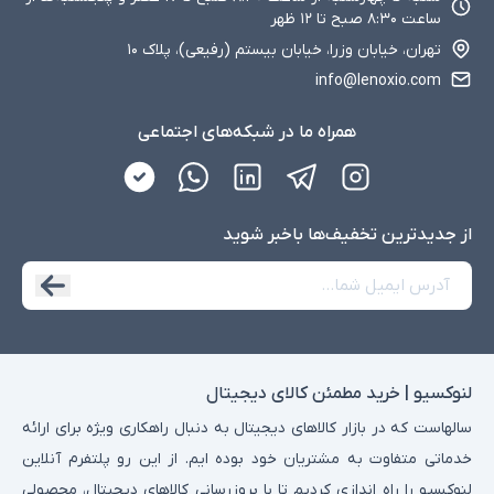
ساعت ۸:۳۰ صبح تا ۱۲ ظهر
تهران، خیابان وزرا، خیابان بیستم (رفیعی)، پلاک ۱۰
info@lenoxio.com
همراه ما در شبکه‌های اجتماعی
2. انواع کابل و رابط بر اساس کاربرد
از جدید‌ترین تخفیف‌ها با‌خبر شوید
کابل‌ها و رابط‌ها بر اساس نوع کاربرد به دسته‌های مختلفی تقسیم
می‌شوند که هر کدام برای وظایف خاصی طراحی شده‌اند. این دسته‌بندی
کمک می‌کند تا کاربران بر اساس نیازهای خود (مانند خانگی، حرفه‌ای یا
شبکه‌ای) انتخاب کنند.
کابل پاور:
لنوکسیو | خرید مطمئن کالای دیجیتال
برای تأمین برق دستگاه‌ها استفاده می‌شود و معمولاً دارای پین‌های
استاندارد است. شامل کابل‌های برق کامپیوتر، لپ‌تاپ و مانیتور با
سالهاست که در بازار کالاهای دیجیتال به دنبال راهکاری ویژه برای ارائه
ولتاژهای مختلف (مانند 220V برای خانگی).
خدماتی متفاوت به مشتریان خود بوده ایم. از این رو پلتفرم آنلاین
کابل تصویر:
لنوکسیو را راه اندازی کردیم تا با بروزرسانی کالاهای دیجیتال، محصولی