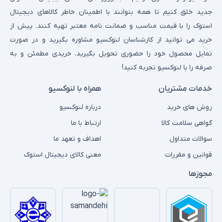
انتقال تصاویر بین دستگاه‌های نمایش‌دهنده (مانند مانیتور) و منبع
جدید خلق کنیم تا همه بتوانند با اطمینان خاطر کالاهای دیجیتال
(کامپیوتر یا کنسول). شامل HDMI، VGA، DVI و DisplayPort که هر
استوک را با قیمت مناسب و ضمانت نامه معتبر تهیه کنند. پیش از
کدام کیفیت و رزولوشن خاصی ارائه می‌دهند.
خرید می توانید از کارشناسان لنوکسیو مشاوره بگیرید و در صورت
کابل دیتا:
تمایل محصول خود را حضوری تحویل بگیرید. خریدی مطمئن و به
انتقال داده بین دستگاه‌ها با سرعت بالا. شامل کابل‌های USB، Type-C
صرفه را با لنوکسیو تجربه کنید!
و Lightning که علاوه بر داده، برای شارژ نیز استفاده می‌شوند. برندهایی
خدمات مشتریان
همراه با لنوکسیو
مانند
ANKER
کابل‌های دیتا با سرعت بالا تولید می‌کنند.
روش های خرید
درباره لنوکسیو
کابل شبکه:
اتصال دستگاه‌ها به شبکه اینترنت یا شبکه داخلی برای انتقال داده‌های
گواهی سلامت کالا
ارتباط با ما
آنلاین. شامل کابل‌های LAN (Ethernet) که اتصال پایدار و بدون تأخیر
سوالات متداول
اهداف و تعهد ما
فراهم می‌کنند.
قوانین و مقررات
معنی کالای دیجیتال استوک
3. کابل پاور: ویژگی‌ها و کاربردها
مجوزها
کابل پاور وظیفه تأمین برق دستگاه‌ها را بر عهده دارد و برای انواع
تجهیزات الکترونیکی استفاده می‌شود. این کابل‌ها اغلب از مواد مقاوم
ساخته می‌شوند تا جریان برق را بدون خطر منتقل کنند و می‌توانند