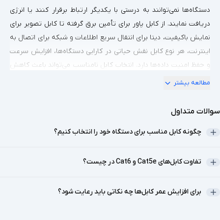
دستگاه‌ها نمی‌توانند به درستی با یکدیگر ارتباط برقرار کنند یا انرژی
دریافت نمایند. از کابل پاور برای تأمین برق گرفته تا کابل تصویر برای
نمایش باکیفیت، دیتا برای انتقال سریع اطلاعات و شبکه برای اتصال به
اینترنت، هر نوع کابل نقش حیاتی در کارایی دستگاه‌ها، افزایش سرعت
و حفظ امنیت داده‌ها دارد. انتخاب کابل نامناسب می‌تواند باعث کاهش
عملکرد، آسیب به دستگاه یا حتی خطرات ایمنی شود. در این مقاله، به
مطالعه بیشتر
بررسی جامع انواع کابل‌ها، ویژگی‌ها، مواد ساخت، نکات خرید و نگهداری
آن‌ها می‌پردازیم تا بتوانید گزینه‌ای مناسب برای نیازهای خود انتخاب
سوالات متداول
کنید و از عملکرد بهینه سیستم‌هایتان اطمینان حاصل نمایید.
چگونه کابل مناسب برای دستگاه خود را انتخاب کنیم؟
1. کابل و رابط چیست و چرا اهمیت دارد؟
کابل‌ها و رابط‌ها ابزارهایی هستند که برای انتقال داده، تأمین انرژی و
تفاوت کابل‌های Cat5e و Cat6 در چیست؟
ارتباط بین دستگاه‌ها استفاده می‌شوند. این تجهیزات معمولاً از
رساناهای فلزی (مانند مس) و روکش‌های محافظ ساخته می‌شوند و
برای افزایش عمر کابل‌ها چه نکاتی باید رعایت شود؟
می‌توانند به صورت سیمی یا بی‌سیم (مانند آداپتورها) عمل کنند.
کابل‌ها نقش کلیدی در عملکرد صحیح دستگاه‌ها و گجت‌های دیجیتال