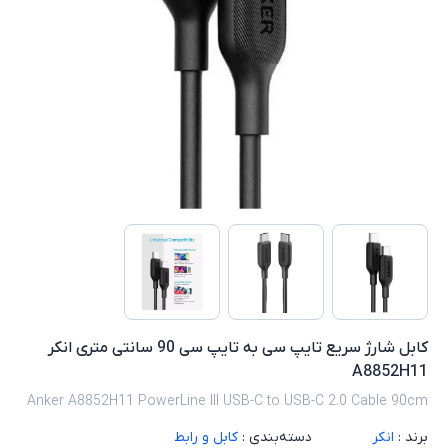
کابل شارژ سریع تایپ سی به تایپ سی 90 سانتی‌ متری انکر
A8852H11
Anker A8852H11 PowerLine III USB-C to USB-C 2.0 Cable 90cm
برند :
انکر
دسته‌بندی :
کابل و رابط