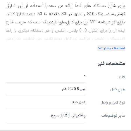
برای شارژ دستگاه های شما ارائه می دهد.با استفاده از این شارژر
گوشی سامسونگ S10 را تنها در 30 دقیقه تا 50 درصد شارژ کنید.
دارای گواهینامه MFi اپل برای کابل‌های لایتنینگ است که سرعت شارژ
ایده آل را برای آیفون 8، 8 پلاس، ایکس و هر دستگاه دیگری با رابط
لایتنینگ را تضمین می‌کند.این کابل دوسرتایپ سی قابلیت شارژدهی
پایدار و امن و جابه‌جایی اطلاعات با کیفیت بالا داشته؛ اندازه کابل 90
مطالعه بیشتر
سانتی متر است و اندازه‌ای مناسب برای استفاده روزانه خواهد بود.
کیفیت ساختار بسیار بالایی دارد و کابل آن فوق‌العاده منعطف است.
مشخصات فنی
پوشش محافظی هم در نقطه اتصال کابل به کانکتور وجود دارد. این
-
وزن
پوشش سخت با کاهش فشار وارده طی خمش بیش‌ازحد، از قطع
اتصالات کابل جلوگیری می‌کند و به این ترتیب باعث افزایش طول‌عمر
بین 0.5 تا 1 متر
طول کابل
آن می‌شود.
کابل دیتا
نوع کابل و رابط
پشتیبانی از شارژ سریع
سایر توضیحات