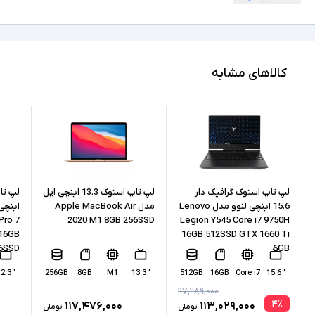
180 درجه
امکان چرخش
Full HD
کیفیت تصویر نمایشگر
Core i3
مشخصات پردازنده
کالاهای مشابه
1315U
مدل پردازنده
Intel نسل 13
نسل پردازنده
12GB
حافظه RAM
512GB
حافظه داخلی
لپ تاپ استوک گرافیک دار
لپ تاپ استوک 13.3 اینچی اپل
15.6 اینچی لنوو مدل Lenovo
مدل Apple MacBook Air
اینچی
Pro 7
2020 M1 8GB 256SSD
Legion Y545 Core i7 9750H
SSD
نوع حافظه داخلی
 16GB
16GB 512SSD GTX 1660 Ti
6SSD
6GB
Intel Iris Xe Graphics
پردازنده گرافیکی
" 12.3
256GB
8GB
M1
" 13.3
512GB
16GB
Core i7
" 15.6
ندارد
کارت گرافیک اختصاصی
۱۱۷,۲۸۹,۰۰۰
۴
٪
۱۱۷,۴۷۶,۰۰۰
۱۱۳,۰۲۹,۰۰۰
تومان
تومان