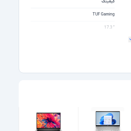
گیمینگ
TUF Gaming
" 17.3
ندارد
Full HD
مایشگر
Core i5
ده
11400H
Intel نسل 11
16GB
512GB