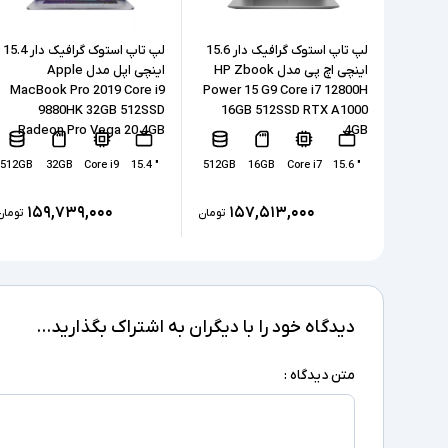
لپ تاپ استوک گرافیک دار 15.6
لپ تاپ استوک گرافیک دار 15.4
اینچی اچ پی مدل HP Zbook
اینچی اپل مدل Apple
MacBook Pro 2019 Core i9
Power 15 G9 Core i7 12800H
9880HK 32GB 512SSD
16GB 512SSD RTX A1000
Radeon Pro Vega 20 4GB
4GB
512GB
32GB
Core i9
" 15.4
512GB
16GB
Core i7
" 15.6
۱۵۹,۷۳۹,۰۰۰
۱۵۷,۵۱۳,۰۰۰
تومان
تومان
دیدگاه خود را با دیگران به اشتراک بگذارید...
متن دیدگاه :