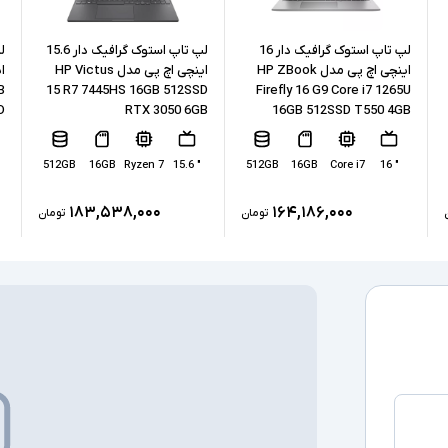
نوع حافظه داخل
لپ تاپ استوک گرافیک دار 16
لپ تاپ استوک گرافیک دار 15.6
پردازنده گرافیکی
اینچی اچ پی مدل HP ZBook
اینچی اچ پی مدل HP Victus
B
15 R7 7445HS 16GB 512SSD
Firefly 16 G9 Core i7 1265U
D
RTX 3050 6GB
16GB 512SSD T550 4GB
کارت گرافیک ا
512GB
16GB
Ryzen 7
" 15.6
512GB
16GB
Core i7
" 16
درگاه های ارتبا
۱۸۳,۵۳۸,۰۰۰
۱۶۴,۱۸۶,۰۰۰
تومان
تومان
صفحه نمایش ل
درایو نوری
سیستم عامل
سایر امکانات
اقلام همراه