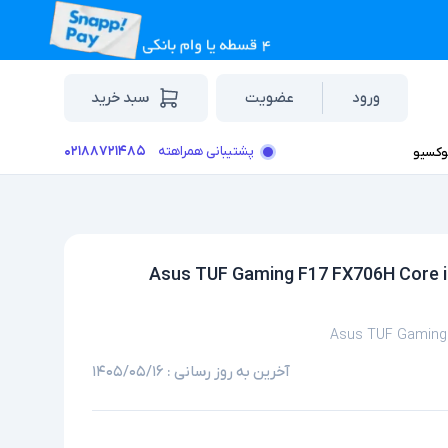
ورود
عضویت
سبد خرید
۰۲۱۸۸۷۲۱۴۸۵
پشتیبانی همراهته
وکسیو
تاپ استوک گرافیک دار 17.3 اینچی ایسوس مدل Asus TUF Gaming F17 FX706H Core i5
Asus TUF Gaming 
آخرین به روز رسانی :
۱۴۰۵/۰۵/۱۶