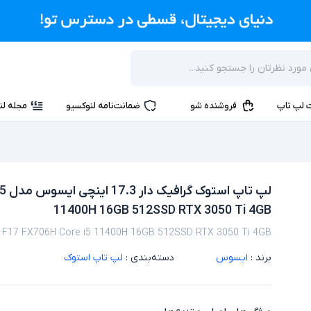
 لپ تاپ
فروشنده شو
ضمانت‌نامه لنوکسیو
مجله لن
لپ 
11400H 16GB 512SSD RTX 3050 Ti 4GB
F17 FX706H Core i5 11400H 16GB 512SSD RTX 3050 Ti 4GB
برند :
ایسوس
دسته‌بندی :
لپ تاپ استوک