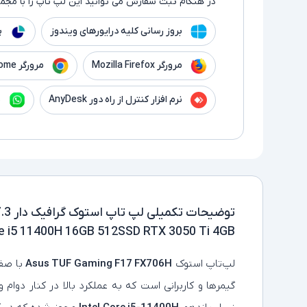
در هنگام ثبت سفارش می توانید این لپ تاپ را با مجموع
بروز رسانی کلیه درایورهای ویندوز
پ
مرورگر Mozilla Firefox
مرورگر Google Chrome
نرم افزار کنترل از راه دور AnyDesk
ن
توضیحات تکمیلی
 i5 11400H 16GB 512SSD RTX 3050 Ti 4GB
لپ‌تاپ استوک
Asus TUF Gaming F17 FX706H
گیمرها و کاربرانی است که به عملکرد بالا در کنار دوام