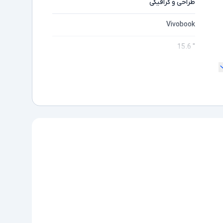
طراحی و گرافیکی
Vivobook
" 15.6
180 درجه
2K
مایشگر
Ryzen 9
ده
7940HS
AMD نسل 9
16GB
1TB