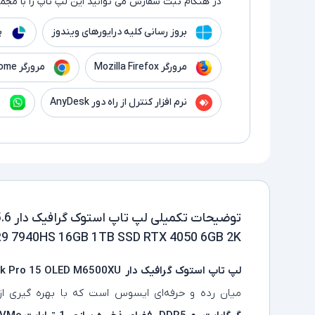
در هنگام ثبت سفارش می توانید این لپ تاپ را با مجموع
بروز رسانی کلیه درایورهای ویندوز
پ
مرورگر Mozilla Firefox
مرورگر Google Chrome
نرم افزار کنترل از راه دور AnyDesk
ن
توضیحات تکمیلی
R9 7940HS 16GB 1TB SSD RTX 4050 6GB 2K
لپ تاپ استوک گرافیک دار
ok Pro 15 OLED M6500XU
میان‌ رده و حرفه‌ای ایسوس است که با بهره‌ گیری از