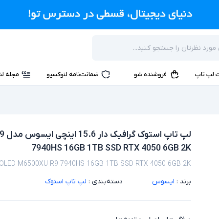
 لپ تاپ
فروشنده شو
ضمانت‌نامه لنوکسیو
مجله لن
لپ 
7940HS 16GB 1TB SSD RTX 4050 6GB 2K
 OLED M6500XU R9 7940HS 16GB 1TB SSD RTX 4050 6GB 2K
برند :
ایسوس
دسته‌بندی :
لپ تاپ استوک