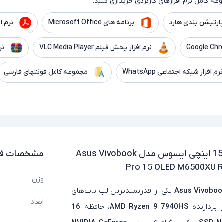
ه کامل نرم افزارهای کاربردی خریداری کنید.
ارتیشن بندی هارد
برنامه های Microsoft Office
نرم افزار er
نرم افزار پخش فیلم VLC Media Player
نر
رم افزار شبکه اجتماعی WhatsApp
مجموعه کامل فونتهای فارسی
لپ تاپ استوک گرافیک دار 15.6 اینچی ایسوس مدل Asus Vivobook
مشخصات فن
Pro 15 OLED M6500XU 
وزن
Asus Vivobo
یکی از قدرتمندترین لپ‌ تاپ‌های
ابعاد
 پردازنده
AMD Ryzen 9 7940HS
، حافظه
16