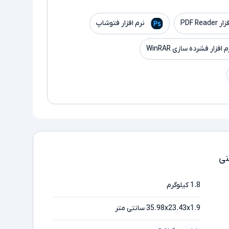
PDF Read
نرم افزار فتوشاپ
م افزار فشرده سازی WinRAR
ی
1.8 کیلوگرم
35.98x23.43x1.9 سانتی متر