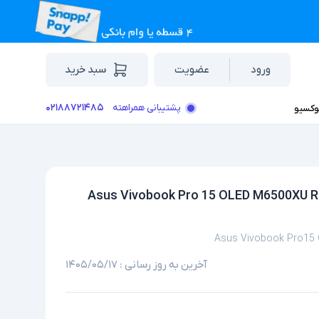
ورود
عضویت
سبد خرید
۰۲۱۸۸۷۲۱۴۸۵
پشتیبانی همراهته
وکسیو
تاپ استوک گرافیک دار 15.6 اینچی ایسوس مدل Asus Vivobook Pro 15 OLED M6500XU R9
Asus Vivobook Pro15
آخرین به روز رسانی :
۱۴۰۵/۰۵/۱۷