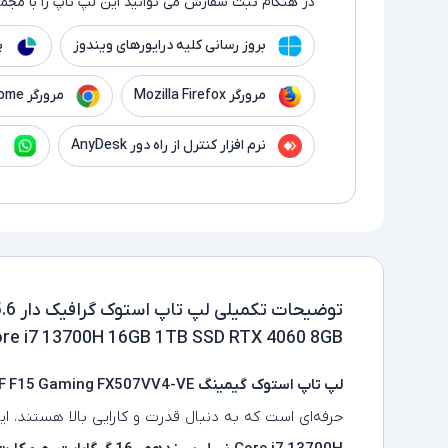
در هنگام ثبت سفارش می توانید این لپ تاپ را با مجموع
بروز رسانی کلیه درایورهای ویندوز
پ
مرورگر Mozilla Firefox
مرورگر Google Chrome
نرم افزار کنترل از راه دور AnyDesk
ن
توضیحات تکمیلی
re i7 13700H 16GB 1TB SSD RTX 4060 8GB
لپ‌ تاپ استوک گیمینگ
F F15 Gaming FX507VV4-VE
حرفه‌ای است که به دنبال قدرت و کارایی بالا هستند. ا