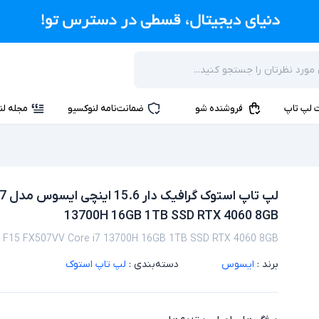
 لپ تاپ
فروشنده شو
ضمانت‌نامه لنوکسیو
مجله لن
لپ 
13700H 16GB 1TB SSD RTX 4060 8GB
 F15 FX507VV Core i7 13700H 16GB 1TB SSD RTX 4060 8GB
برند :
ایسوس
دسته‌بندی :
لپ تاپ استوک