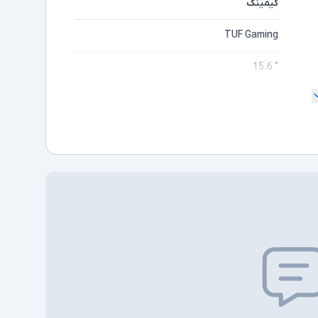
گیمینگ
TUF Gaming
" 15.6
ندارد
Full HD
مایشگر
Core i7
ده
13700H
Intel نسل 13
16GB
1TB