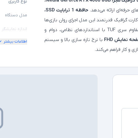
 مجزا Nvidia GeForce RTX 4060 8GB
،
نوع کاربری
ای حرفه‌ای ارائه می‌دهد.
حافظه 1 ترابایت SSD،
مدل دستگاه
کارت گرافیک قدرتمند این مدل اجرای روان بازی‌ها
اندازه نمایشگر
با کیفیت بالا را تضمین می‌کند، در حالی که طراحی مقاوم سری TUF با استانداردهای نظامی، دوام و
ه‌ نمایش FHD
با نرخ تازه‌ سازی بالا و سیستم
اطلاعات بیشتر
امکان چرخش
ی و کار فراهم می‌کند.
کیفیت تصویر ن
مشخصات پردازن
مدل پردازنده
نسل پردازنده
حافظه RAM
حافظه داخلی