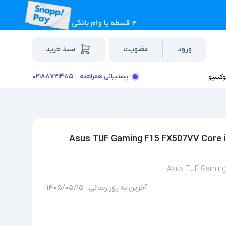
ورود
عضویت
سبد خرید
۰۲۱۸۸۷۲۱۴۸۵
پشتیبانی همراهته
وکسیو
تاپ استوک گرافیک دار 15.6 اینچی ایسوس مدل Asus TUF Gaming F15 FX507VV Core i7
Asus TUF Gaming
آخرین به روز رسانی :
۱۴۰۵/۰۵/۱۵