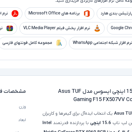
ه کامل نرم افزارهای کاربردی خریداری کنید.
ارتیشن بندی هارد
برنامه های Microsoft Office
نرم افزار er
نرم افزار پخش فیلم VLC Media Player
نر
رم افزار شبکه اجتماعی WhatsApp
مجموعه کامل فونتهای فارسی
لپ تاپ استوک گرافیک دار 15.6 اینچی ایسوس مدل Asus TUF
مشخصات فن
Gaming F15 FX507VV Co
وزن
Asus TU
یک انتخاب ایده‌آل برای گیمرها و کاربران
ابعاد
ین لپ‌ تاپ
15.6 اینچی
با پردازنده قدرتمند
Intel