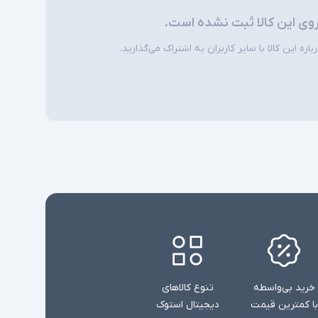
SSD
ی
روی این کالا ثبت نشده است.
ntel Iris Xe Graphics + Nvidia GeForce RTX
ره این کالا با سایر کاربران به اشتراک می‌گذارید.
4060
8GB
ختصاصی
SD Reader, LAN, 1xUSB-Type C, 2xUSB 3.0,
1xType C(Thunderbolt), HDMI,
طی
headphone/microphone combo jack
ندارد
مسی
ندارد
Windows 11 Pro
نور پس زمینه کیبورد RGB قابل برنامه ریزی -
اسلات امنیتی - کیبورد Num Lock
خرید بی‌واسطه
تنوع کالاهای
با کمترین قیمت
دیجیتال استوک
شارژر استاندارد به همراه کابل برق