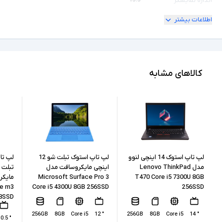
اندازه نمایشگر
اطلاعات بیشتر
360 درجه
امکان چرخش
Full HD
کیفیت تصویر نمایشگر
Core i5
مشخصات پردازنده
کالاهای مشابه
1035G1
مدل پردازنده
Intel نسل 10
نسل پردازنده
8GB
حافظه RAM
512GB
حافظه داخلی
لپ تاپ استوک 14 اینچی لنوو
لپ تاپ استوک تبلت شو 12
لپ تا
مدل Lenovo ThinkPad
اینچی مایکروسافت مدل
Microsoft Surface Pro 3
T470 Core i5 7300U 8GB
SSD
نوع حافظه داخلی
re m3
Core i5 4300U 8GB 256SSD
256SSD
28SSD
Intel UHD Graphics
پردازنده گرافیکی
256GB
8GB
Core i5
" 12
256GB
8GB
Core i5
" 14
" 10.5