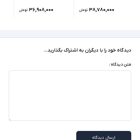
ندارد
کارت گرافیک اختصاصی
۳۶,۹۰۸,۰۰۰
۳۸,۷۸۰,۰۰۰
تومان
تومان
1xUSB 3.0, 2xType C(Thunderbolt), HDMI
درگاه های ارتباطی
دارد
صفحه نمایش لمسی
ندارد
درایو نوری
دیدگاه خود را با دیگران به اشتراک بگذارید...
‎Windows 10 Pro
سیستم عامل
متن دیدگاه :
نور پس زمینه کیبورد - اسکنر اثر انگشت - دوربین
سایر امکانات
تشخیص چهره - NumberPad - شارژر Type C
شارژر استاندارد به همراه کابل برق
اقلام همراه
امکاناتی نظیر نور پس زمینه کیبورد، اسکنر اثر
انگشت و دوربین تشخیص چهره در همه مدلها
توضیحات تکمیلی
وجود ندارند
ارسال دیدگاه