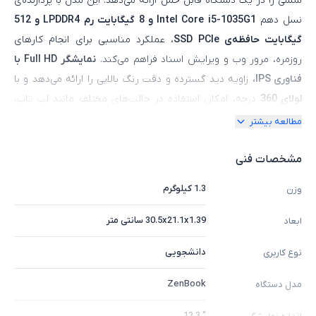
لمسی را در یک دستگاه قابل حمل ارائه می‌دهد. این مدل با پردازنده‌ی
نسل دهم
Intel Core i5-1035G1 و 8
گیگابایت رم LPDDR4 و 512
گیگابایت حافظه‌ی SSD PCIe
، عملکرد مناسبی برای انجام کارهای
روزمره، مرور وب و ویرایش اسناد فراهم می‌کند.
نمایشگر Full HD با
فناوری IPS،
زاویه دید گسترده و دقت رنگ بالایی را ارائه می‌دهد و با
لولای 360
درجه، امکان استفاده در حالت‌های مختلف مانند لپ‌ تاپ،
تبلت و حالت چادری را فراهم می‌کند. بدنه‌ی دستگاه از آلومینیوم با
مطالعه بیشتر
کیفیت ساخته شده و رنگ خاکستری آن جلوه‌ای حرفه‌ای به دستگاه
می‌بخشد. از دیگر ویژگی‌ها می‌توان به پورت‌های متنوع شامل
USB-C
با
مشخصات فنی
پشتیبانی از
Thunderbolt 3 ،HDMI
و جک هدفون، وب‌کم ۷۲۰p، و
1.3 کیلوگرم
وزن
سیستم صوتی با کیفیت اشاره کرد. این لپ‌ تاپ با وزن حدود 1.3
کیلوگرم، گزینه‌ای مناسب برای دانشجویان، کاربران خانگی و افرادی
30.5x21.1x1.39 سانتی متر
ابعاد
است که به دنبال دستگاهی چندمنظوره و قابل حمل هستند.​
دانشجویی
نوع کاربری
ZenBook
مدل دستگاه
" 13.3