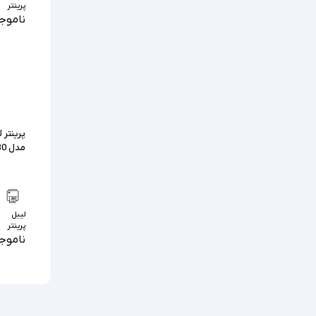
پرینتر
ناموج
پرینتر 
مدل Zebra ZT230
لیبل
پرینتر
ناموج