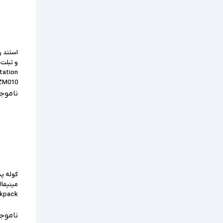
استند 
tation
ZM010
ناموج
کوله پ
ckpack
ناموج