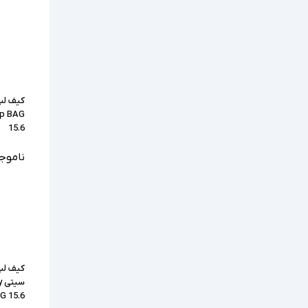
کیف لپ
op BAG
15.6
ناموج
کیف لپ
س
G 15.6