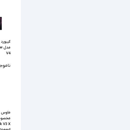
کیبورد 
مد
V4
ناموج
ماوس ا
مخصوص 
sk V3 X
Speed