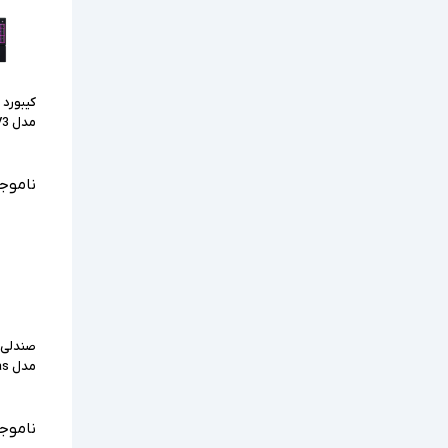
کیبورد 
مدل Razer Ornata V3
ناموج
صندلی 
مدل RAZER Pergas
ناموج