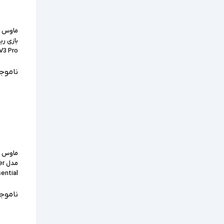
ماوس 
 V3 Pro
ناموج
ماوس ا
مد
ential
ناموج