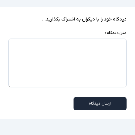
OH062، شارژ سریع انواع گوشی‌ های همراه و تبلت‌ ها، جا به ‌جایی
اطلاعات با سرعت بالا و نمایش تصاویر با کیفیت 4K برروی مانتیور های
دیدگاه خود را با دیگران به اشتراک بگذارید...
بزرگ ‌تر جهت انجام کنفرانس‌های کاری و... را برای شما آسان می‌کند.
هاب 12 پورت بیسوس با توجه به اینکه با سیستم‌ عامل‌ های اندروید،
متن دیدگاه :
ویستا، لینوکس و iOS سازگار است قابل استفاده برای انواع برند های
لپ‌ تاپ و راه‌ اندازی در بیشتر دستگاه‌ های دارای تایپ‌ سی است.
ارسال دیدگاه