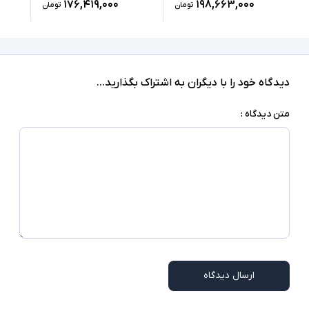
۱۷۶,۴۱۹,۰۰۰
۱۹۸,۶۶۳,۰۰۰
تومان
تومان
دارای گواهی IP68 و ضد آب تا عمق 1.5 متری به
مدت 30 دقیقه - نوع محافظ نمایشگر Gorilla
Glass Victus 2 - حداکثر روشنایی صفحه نمایش
سایر امکانات
1000 تا 2000 نیت - کیفیت دوربین فیلمبردای 8K -
دوربین تشخیص چهره - قابلیت حذف صدا‌های
دیدگاه خود را با دیگران به اشتراک بگذارید...
مزاحم هنگام مکالمه - شارژ معکوس
متن دیدگاه :
محصول همراه با کابل شارژ و بدون آداپتور می باشد-
ممکن است در برخی مدلها قلم نوری همراه دستگاه
توضیحات تکمیلی
نباشد
ارسال دیدگاه