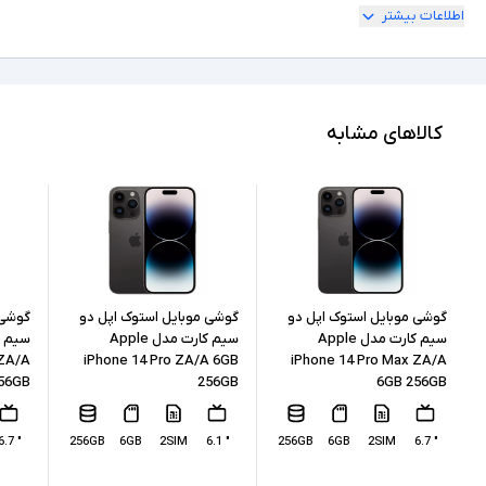
اطلاعات بیشتر
2SIM
تعداد سیم کارت
" 6.8
اندازه نمایشگر
256GB
حافظه داخلی
کالاهای مشابه
12GB
حافظه RAM
ندارد
پشتیبانی از کارت حافظه
USB-Type C
درگاه های ارتباطی
200 مگاپیکسل
رزولوشن دوربین اصلی
گوشی موبایل استوک اپل دو
گوشی موبایل استوک اپل دو
گوشی 
سیم کارت مدل Apple
سیم کارت مدل Apple
 ZA/A
iPhone 14 Pro ZA/A 6GB
iPhone 14 Pro Max ZA/A
12 مگاپیکسل
رزولوشن دوربین سلفی
56GB
256GB
6GB 256GB
لیتیوم یون (Li-ion)
نوع باتری
" 6.7
256GB
6GB
2SIM
" 6.1
256GB
6GB
2SIM
" 6.7
با سیم و بی سیم
نوع شارژ