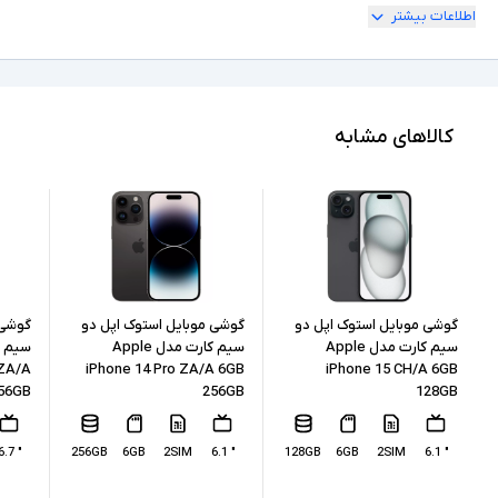
اطلاعات بیشتر
2SIM
تعداد سیم کارت
" 6.8
اندازه نمایشگر
256GB
حافظه داخلی
کالاهای مشابه
12GB
حافظه RAM
ندارد
پشتیبانی از کارت حافظه
USB-Type C
درگاه های ارتباطی
200 مگاپیکسل
رزولوشن دوربین اصلی
گوشی موبایل استوک اپل دو
گوشی موبایل استوک اپل دو
گوشی 
سیم کارت مدل Apple
سیم کارت مدل Apple
 ZA/A
iPhone 14 Pro ZA/A 6GB
iPhone 15 CH/A 6GB
12 مگاپیکسل
رزولوشن دوربین سلفی
56GB
256GB
128GB
لیتیوم یون (Li-ion)
نوع باتری
" 6.7
256GB
6GB
2SIM
" 6.1
128GB
6GB
2SIM
" 6.1
با سیم و بی سیم
نوع شارژ