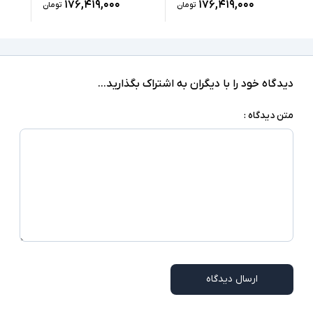
۱۷۶,۴۱۹,۰۰۰
۱۷۶,۴۱۹,۰۰۰
تومان
تومان
دارای گواهی IP68 و ضد آب تا عمق 1.5 متری به
مدت 30 دقیقه - نوع محافظ نمایشگر Gorilla
Glass Victus 2 - حداکثر روشنایی صفحه نمایش
سایر امکانات
1750 نیت - کیفیت دوربین فیلمبردای 8K - دوربین
تشخیص چهره - قابلیت حذف صدا‌های مزاحم هنگام
دیدگاه خود را با دیگران به اشتراک بگذارید...
مکالمه - شارژ معکوس
متن دیدگاه :
محصول همراه با کابل شارژ و بدون آداپتور می باشد-
ممکن است در برخی مدلها قلم نوری همراه دستگاه
توضیحات تکمیلی
نباشد
ارسال دیدگاه