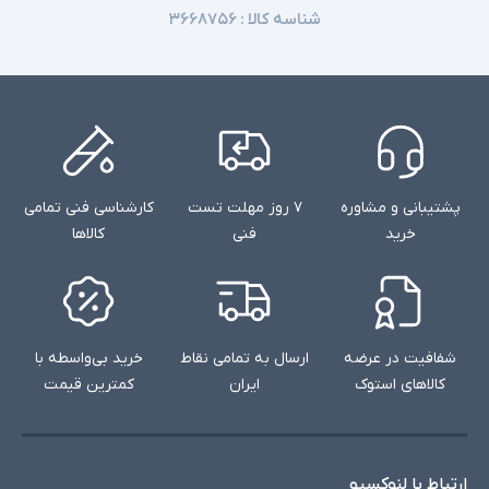
شناسه کالا :
۳۶۶۸۷۵۶
cancellation with dedicated mic - حسگری با
رزولوشن ۳۲ مگاپیکسل - دریچه‌ی دیافراگم f/۲.۰ -
سایر امکانات
فاصله کانونی لنز ۲۵ میلی‌متر (Focal Length ۲۵
mm) - دارای سه حسگر دوربین در قاب پشتی |
Triple Camera - پشتیبانی از شبکه‌ی بی‌سیم
ANT+
محصول همراه با کابل شارژ و بدون آداپتور می باشد
توضیحات تکمیلی
پشتیبانی و مشاوره
۷ روز مهلت تست
کارشناسی فنی تمامی
خرید
فنی
کالاها
شفافیت در عرضه
ارسال به تمامی نقاط
خرید بی‌واسطه با
کالاهای استوک
ایران
کمترین قیمت
ارتباط با لنوکسیو