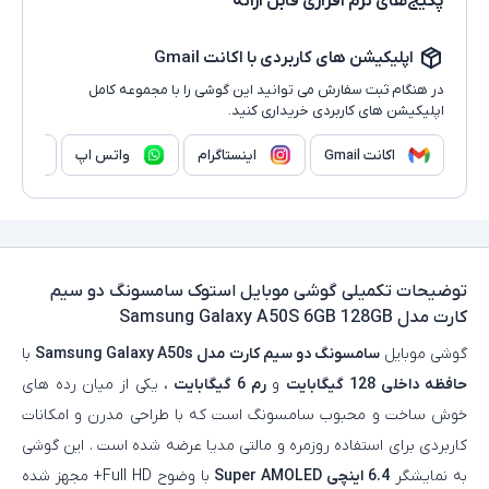
پکیج‌های نرم افزاری قابل ارائه
اپلیکیشن های کاربردی با اکانت Gmail
در هنگام ثبت سفارش می توانید این گوشی را با مجموعه کامل
اپلیکیشن های کاربردی خریداری کنید.
اکانت Gmail
اینستاگرام
واتس اپ
وا
توضیحات تکمیلی
گوشی موبایل استوک سامسونگ دو سیم
کارت مدل Samsung Galaxy A50S 6GB 128GB
گوشی موبایل
سامسونگ دو سیم کارت مدل Samsung Galaxy A50s
با
حافظه داخلی
128 گیگابایت
و
رم 6 گیگابایت
، یکی از میان‌ رده‌ های
خوش‌ ساخت و محبوب سامسونگ است که با طراحی مدرن و امکانات
کاربردی برای استفاده روزمره و مالتی‌ مدیا عرضه شده است . این گوشی
به نمایشگر
6.4 اینچی Super AMOLED
با وضوح Full HD+ مجهز شده