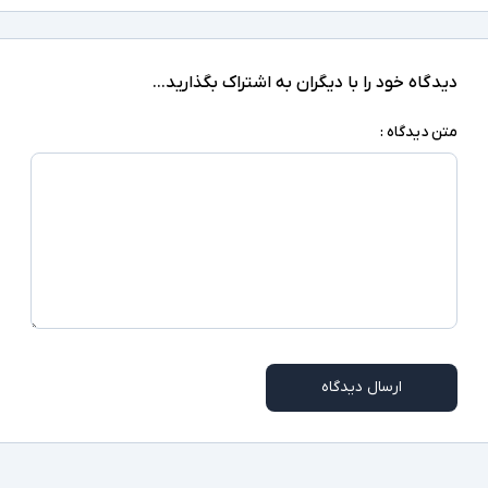
" 6.4
اندازه نمایشگر
128GB
حافظه داخلی
دیدگاه خود را با دیگران به اشتراک بگذارید...
6GB
حافظه RAM
متن دیدگاه :
دارد
پشتیبانی از کارت حافظه
USB Type-C
درگاه های ارتباطی
48 مگاپیکسل
رزولوشن دوربین اصلی
۳۲ مگاپیکسل
رزولوشن دوربین سلفی
لیتیوم پلیمری (Li-poly)
نوع باتری
ارسال دیدگاه
باسیم
نوع شارژ
قابلیت حذف صدا‌های مزاحم هنگام مکالمه با
استفاده از میکروفون دوم Active noise