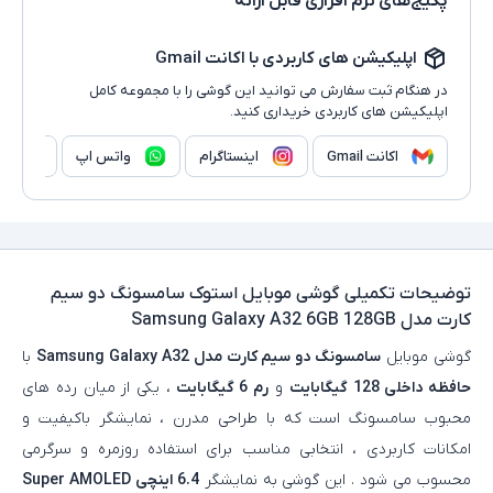
پکیج‌های نرم افزاری قابل ارائه
اپلیکیشن های کاربردی با اکانت Gmail
در هنگام ثبت سفارش می توانید این گوشی را با مجموعه کامل
اپلیکیشن های کاربردی خریداری کنید.
اکانت Gmail
اینستاگرام
واتس اپ
وا
توضیحات تکمیلی
گوشی موبایل استوک سامسونگ دو سیم
کارت مدل Samsung Galaxy A32 6GB 128GB
گوشی موبایل
سامسونگ دو سیم کارت مدل Samsung Galaxy A32
با
حافظه داخلی 128 گیگابایت
و
رم 6 گیگابایت
، یکی از میان‌ رده‌ های
محبوب سامسونگ است که با طراحی مدرن ، نمایشگر باکیفیت و
امکانات کاربردی ، انتخابی مناسب برای استفاده روزمره و سرگرمی
محسوب می‌ شود . این گوشی به نمایشگر
6.4 اینچی Super AMOLED