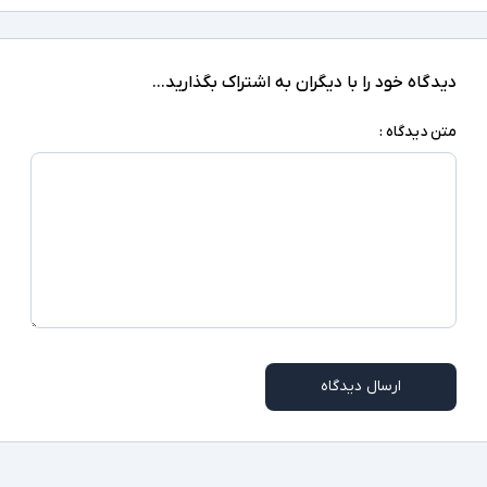
" 6.4
اندازه نمایشگر
128GB
حافظه داخلی
دیدگاه خود را با دیگران به اشتراک بگذارید...
6GB
حافظه RAM
متن دیدگاه :
دارد
پشتیبانی از کارت حافظه
USB-Type C
درگاه های ارتباطی
64 مگاپیکسل
رزولوشن دوربین اصلی
۲۰ مگاپیکسل
رزولوشن دوربین سلفی
لیتیوم یون (Li-ion)
نوع باتری
ارسال دیدگاه
باسیم
نوع شارژ
پشتیبانی از رابط کاربری One UI ۳.۱ و امکان ارتقا به
سایر امکانات
رابط کاربری One UI ۵ - ۴ ماژول دوربین -