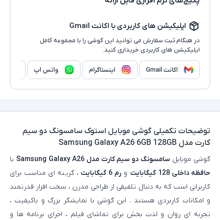
پکیج‌های نرم افزاری قابل ارائه
اپلیکیشن های کاربردی با اکانت Gmail
در هنگام ثبت سفارش می توانید این گوشی را با مجموعه کامل
اپلیکیشن های کاربردی خریداری کنید.
اکانت Gmail
اینستاگرام
واتس اپ
وا
توضیحات تکمیلی
گوشی موبایل استوک سامسونگ دو سیم
کارت مدل Samsung Galaxy A26 6GB 128GB
گوشی موبایل
سامسونگ دو سیم کارت مدل Samsung Galaxy A26
با
حافظه داخلی 128 گیگابایت
و
رم 6 گیگابایت
، گزینه‌ ای مناسب برای
کاربرانی است که به دنبال تلفیقی از طراحی مدرن ، سخت‌ افزار قدرتمند
و امکانات کاربردی هستند . این گوشی با نمایشگر بزرگ و باکیفیت ،
تجربه‌ ای روان و لذت‌ بخش برای تماشای فیلم ، اجرای برنامه‌ ها و