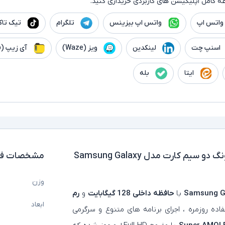
ه کامل اپلیکیشن های کاربردی خریداری کنید.
واتس اپ
واتس اپ بیزینس
تلگرام
تیک تا
اسنپ چت
لینکدین
ویز (Waze)
آی زیپ (iZip)
ایتا
بله
گوشی موبایل استوک سامسونگ دو سیم کارت مدل Samsung Galaxy
مشخصات فن
وزن
با
حافظه داخلی 128 گیگابایت
و
رم
ابعاد
اده روزمره ، اجرای برنامه‌ های متنوع و سرگرمی