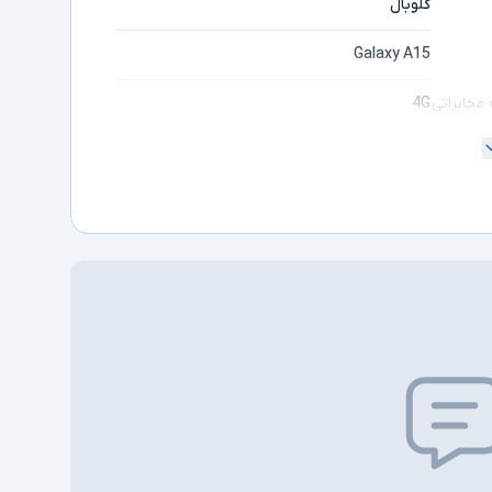
گلوبال
Galaxy A15
4G
مخابراتی
2SIM
" 6.5
128GB
6GB
دارد
رت حافظه
USB-Type C
طی
50 مگاپیکسل
ن اصلی