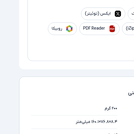
ک
ایکس (توئیتر)
PDF Reader
روبیکا
ی
۲۰۰ گرم
۸.۴×۷۶.۸×۱۶۰.۱ میلی‌متر