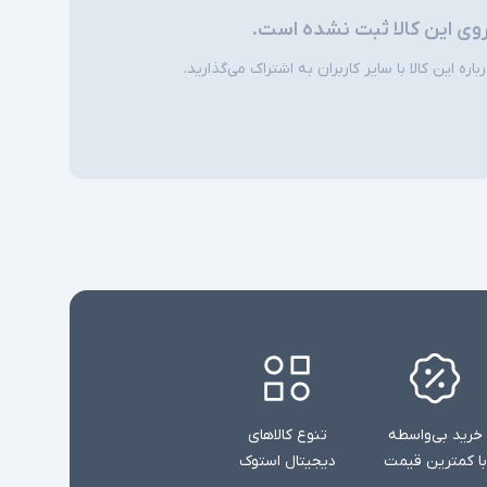
۱۳ مگاپیکسل
ن سلفی
روی این کالا ثبت نشده است.
لیتیوم یون (Li-ion)
ره این کالا با سایر کاربران به اشتراک می‌گذارید.
باسیم
۳ ماژول دوربین - قاب جلو از جنس شیشه و قاب
پشت و فریم از جنس پلاستیک -
محصول همراه با کابل شارژ و بدون آداپتور می
ی
باشد
خرید بی‌واسطه
تنوع کالاهای
با کمترین قیمت
دیجیتال استوک