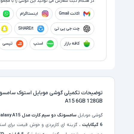
در هنگام ثبت سفارش می توانید این گوشی را با مجموع
اکانت Gmail
اینستاگرام
چت جی پی تی
SHAREit
کافه بازار
اسنپ
تپسی
توضیحات تکمیلی
A15 6GB 128GB
گوشی موبایل
سامسونگ دو سیم کارت مدل Samsung Galaxy A15
6 گیگابایت
، گزینه‌ ای کاربردی و خوش‌ قیمت برای استف