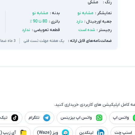
رنگ
:
مشکی
نمایشگر
:
مشابه نو
بدنه
:
مشابه نو
جعبه اورجینال
:
دارد
باتری
:
80 تا 90 ٪
رجیستر
:
شده است
قطعه تعویضی
:
ندارد
ضمانت‌نامه‌های قابل ارائه :
یک هفته مهلت تست فنی
3 ماه ضمانت سخت افزار و باتری
ه کامل اپلیکیشن های کاربردی خریداری کنید.
واتس اپ
واتس اپ بیزینس
تلگرام
تیک 
اسنپ چت
لینکدین
ویز (Waze)
آی زیپ (iZip)