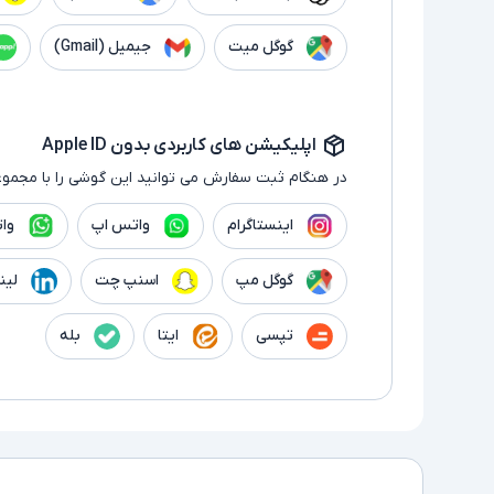
گوگل میت
جیمیل (Gmail)
اپلیکیشن های کاربردی بدون Apple ID
در هنگام ثبت سفارش می توانید این گوشی را با مجموع
اینستاگرام
واتس اپ
وا
گوگل مپ
اسنپ چت
لین
تپسی
ایتا
بله