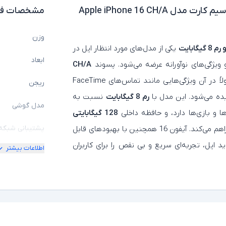
گوشی موبایل استوک اپل دو سیم‌ کارت مدل Apple iPhone 16 CH/A
مشخصات فن
وزن
یکی از مدل‌های مورد انتظار اپل در
ابعاد
ویژگی‌های نوآورانه عرضه می‌شود. پسوند
CH/A
است که معمولاً در آن ویژگی‌هایی مانند تماس‌های FaceTime
ریجن
ده می‌شود. این مدل با
رم 8 گیگابایت
نسبت به
مدل گوشی
ا و بازی‌ها دارد، و حافظه داخلی
128 گیگابایتی
پشتیبانی شبکه 
فضای مناسبی برای ذخیره اطلاعات، تصاویر و ویدیوها فراهم می‌کند. آیفون 16 همچنین با بهبودهای قابل
 اپل، تجربه‌ای سریع و بی‌ نقص را برای کاربران
اطلاعات بیشتر
تعداد سیم کارت
اندازه نمایشگر
حافظه داخلی
حافظه RAM