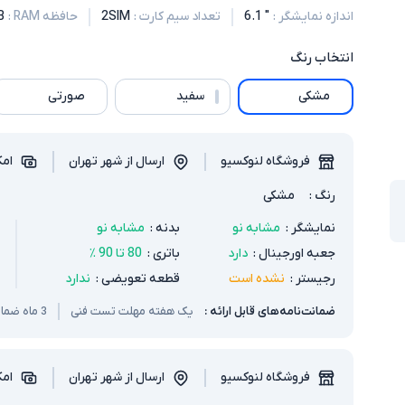
اندازه نمایشگر
:
" 6.1
تعداد سیم کارت
:
2SIM
حافظه RAM
:
B
انتخاب
رنگ
مشکی
سفید
صورتی
فروشگاه لنوکسیو
ارسال از شهر تهران
امک
رنگ
:
مشکی
نمایشگر
:
مشابه نو
بدنه
:
مشابه نو
جعبه اورجینال
:
دارد
باتری
:
80 تا 90 ٪
رجیستر
:
نشده است
قطعه تعویضی
:
ندارد
ضمانت‌نامه‌های قابل ارائه :
یک هفته مهلت تست فنی
3 ماه ضمانت سخت افزار و باتری
فروشگاه لنوکسیو
ارسال از شهر تهران
امک