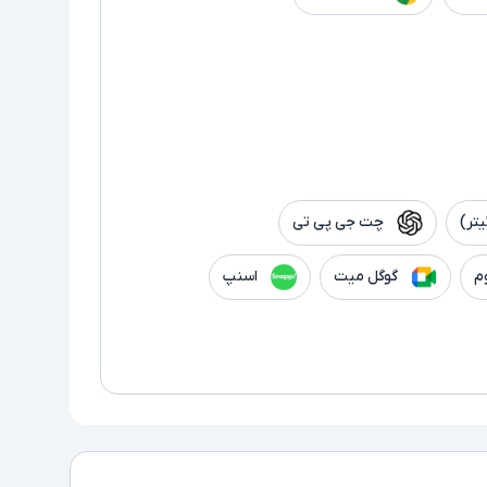
تر)
چت جی پی تی
م
گوگل میت
اسنپ