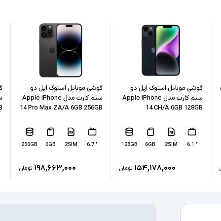
پشتیبانی از کا
درگاه های ارتبا
رزولوشن دوربی
رزولوشن دوربی
گوشی موبایل استوک اپل دو
گوشی موبایل استوک اپل دو
گ
سیم کارت مدل Apple iPhone
سیم کارت مدل Apple iPhone
نوع باتری
B
14 Pro Max ZA/A 6GB 256GB
14 CH/A 6GB 128GB
نوع شارژ
256GB
6GB
2SIM
" 6.7
128GB
6GB
2SIM
" 6.1
۱۹۸,۶۶۳,۰۰۰
۱۵۴,۱۷۸,۰۰۰
تومان
تومان
سایر امکانات