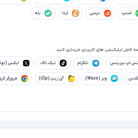
اسنپ
تپسی
ایتا
بله
ه کامل اپلیکیشن های کاربردی خریداری کنید.
تس اپ بیزینس
تلگرام
تیک تاک
ایکس (توئی
کدین
ویز (Waze)
آی زیپ (iZip)
مرورگر کرو