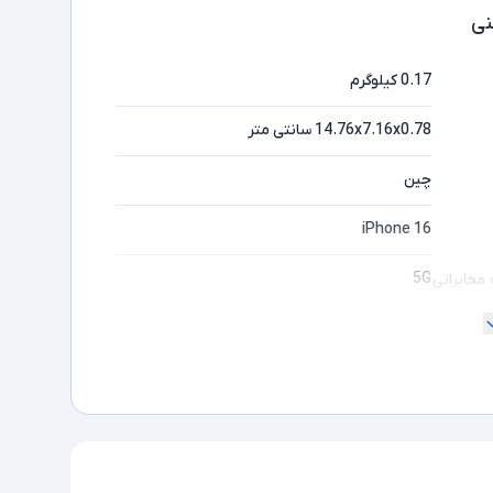
ی
0.17 کیلوگرم
14.76x7.16x0.78 سانتی متر
چین
iPhone 16
5G
مخابراتی
2SIM
" 6.1
128GB
8GB