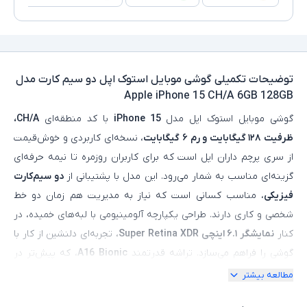
توضیحات تکمیلی
گوشی موبایل استوک اپل دو سیم کارت مدل
Apple iPhone 15 CH/A 6GB 128GB
گوشی موبایل استوک اپل مدل
iPhone 15
با کد منطقه‌ای
CH/A،
ظرفیت ۱۲۸ گیگابایت و رم ۶ گیگابایت
، نسخه‌ای کاربردی و خوش‌قیمت
از سری پرچم‌ داران اپل است که برای کاربران روزمره تا نیمه‌ حرفه‌ای
گزینه‌ای مناسب به شمار می‌رود. این مدل با پشتیبانی از
دو سیم‌کارت
فیزیکی
، مناسب کسانی است که نیاز به مدیریت هم‌ زمان دو خط
شخصی و کاری دارند. طراحی یکپارچه آلومینیومی با لبه‌های خمیده، در
کنار
نمایشگر ۶.۱ اینچی Super Retina XDR
، تجربه‌ای دلنشین از کار با
گوشی را فراهم می‌سازد. تراشه قدرتمند
Bionic
A16
، که پیش‌تر در
مدل‌های پرو نسل قبل استفاده شده بود، عملکردی سریع و روان در
مطالعه بیشتر
اجرای برنامه‌ها، بازی‌ها و کارهای روزمره ارائه می‌دهد.
دوربین دوگانه‌ی