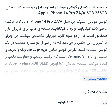
توضیحات تکمیلی
گوشی موبایل استوک اپل دو سیم کارت مدل
Apple iPhone 14 Pro ZA/A 6GB 256GB
گوشی موبایل استوک اپل مدل
Apple iPhone 14 Pro ZA/A
با حافظه
داخلی
256 گیگابایت
و
رم 6 گیگابایت
، نسخه‌ای عالی برای کاربران بازار
سنگاپور
است که از
دو سیم‌ کارت فیزیکی
پشتیبانی می‌کند. این ویژگی
به کاربران این امکان را می‌دهد که به راحتی از دو شماره مختلف در یک
گوشی استفاده کنند. طراحی گوشی شامل
فریم فولاد ضد زنگ
و پنل‌های
شیشه‌ای
Ceramic Shield
است که ترکیب زیبایی و مقاومت بالایی را
ایجاد می‌کند. صفحه نمایش
6.1 اینچی Super Retina XDR OLED
با
قابلیت
120 هرتز نرخ نوسازی
و روشنایی فوق‌العاده، تجربه بصری بی‌
نظیری را ارائه می‌دهد که رنگ‌ها و جزئیات تصویر را با دقت و وضوح بالا
مطالعه بیشتر
نمایش می‌دهد. تراشه قدرتمند
Apple A16 Bionic
به این گوشی اجازه
می‌دهد تا عملکردی سریع، روان و بی‌ نقص داشته باشد، به‌ ویژه هنگام
مشخصات فنی
اجرای برنامه‌های پیچیده و بازی‌های سنگین. دوربین سه‌ گانه آن با
0.2 کیلوگرم
وزن
سنسور اصلی
48 مگاپیکسلی
، به کاربران این امکان را می‌دهد که