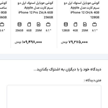
12 مگاپیکسل
رزولوشن دوربین اصلی
گوشی موبایل استوک اپل دو
گوشی موبایل استوک اپل دو
گوشی 
سیم کارت مدل Apple
سیم کارت مدل Apple
سامسو
5 8GB
iPhone 12 Pro ZA/A 6GB
iPhone 12 CH/A 4GB
12 مگاپیکسل
رزولوشن دوربین سلفی
56GB
256GB
128GB
لیتیوم یون (Li-ion)
نوع باتری
" 6.6
256GB
6GB
2SIM
" 6.1
128GB
4GB
2SIM
" 6.1
با سیم و بی سیم
نوع شارژ
۱۰۹,۴۹۸,۰۰۰
۷۹,۲۷۵,۰۰۰
تومان
تومان
دارای استاندارد IP۶۸ برای مقاومت در برابر آب (به
مدت ۳۰ دقیقه در عمق ۴ متر) - صفحه نمایش با
شیشه مقاوم در برابر خط و خش - حداکثر روشنایی
سایر امکانات
صفحه نمایش 800 تا 1200 نیت - کیفیت دوربین
فیلمبردای 4K - دوربین تشخیص چهره
دیدگاه خود را با دیگران به اشتراک بگذارید...
محصول همراه با کابل شارژ و بدون آداپتور می باشد
توضیحات تکمیلی
متن دیدگاه :