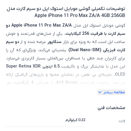
توضیحات تکمیلی
گوشی موبایل استوک اپل دو سیم کارت مدل
Apple iPhone 11 Pro Max ZA/A 4GB 256GB
گوشی موبایل استوک اپل مدل
Apple iPhone 11 Pro Max ZA/A دو
سیم‌ کارت با ظرفیت 256 گیگابایت
، یکی از مدل‌های قدرتمند و خوش‌
ساخت اپل است که به‌ ویژه برای بازار
سنگاپور
عرضه شده و از
دو سیم‌
کارت فیزیکی (Dual Nano-SIM)
پشتیبانی می‌کند، ویژگی‌ای که آن را
برای کاربران چند خطی یا مسافران بین‌المللی بسیار کاربردی می‌سازد.
این مدل با نمایشگر بزرگ و باکیفیت
6.5 اینچی Super Retina XDR
OLED
، تجربه‌ای بی‌ نقص در تماشای محتوا و بازی‌های گرافیکی ارائه
می‌دهد. پردازنده قدرتمند
A13 Bionic
با همراهی
4 گیگابایت رم
،
عملکرد سریع و روان را در همه‌ی بخش‌ها تضمین می‌کند. سیستم
مطالعه بیشتر
دوربین سه‌ گانه با لنزهای واید، اولتراواید و تله‌ فوتو، امکان ثبت
تصاویر حرفه‌ای با جزئیات بالا در شرایط نوری مختلف را فراهم می‌ سازد.
مشخصات فنی
بدنه‌ی مقاوم از جنس فولاد ضد زنگ و پوشش مات پنل پشتی، علاوه بر
0.22 کیلوگرم
وزن
زیبایی، دوام بالایی به دستگاه بخشیده است. نسخه استوک این گوشی با