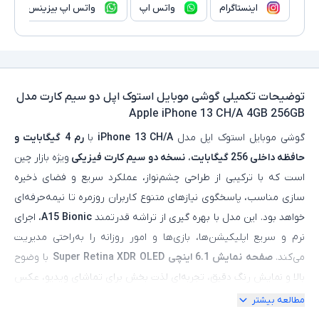
اینستاگرام
واتس اپ
واتس اپ بیزینس
توضیحات تکمیلی
گوشی موبایل استوک اپل دو سیم‌ کارت مدل
Apple iPhone 13 CH/A 4GB 256GB
گوشی موبایل استوک اپل مدل
iPhone 13 CH/A
با
رم 4 گیگابایت و
حافظه داخلی 256 گیگابایت
،
نسخه دو سیم‌ کارت فیزیکی
ویژه بازار چین
است که با ترکیبی از طراحی چشم‌نواز، عملکرد سریع و فضای ذخیره‌
سازی مناسب، پاسخگوی نیازهای متنوع کاربران روزمره تا نیمه‌حرفه‌ای
خواهد بود. این مدل با بهره‌ گیری از تراشه قدرتمند
A15 Bionic
، اجرای
نرم و سریع اپلیکیشن‌ها، بازی‌ها و امور روزانه را به‌راحتی مدیریت
می‌کند.
صفحه‌ نمایش 6.1 اینچی
Super Retina XDR OLED
با وضوح
بالا و نمایش رنگ دقیق، تجربه‌ای لذت‌ بخش برای تماشای ویدیو، عکس
و کار با محتوا فراهم می‌سازد.
دوربین دوگانه ۱۲ مگاپیکسلی
با
مطالعه بیشتر
قابلیت‌هایی مانند حالت سینمایی، Deep Fusion و Smart HDR 4،