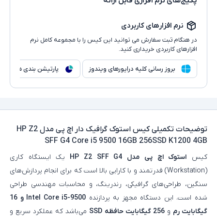
پکیج‌های نرم افزاری قابل ارائه
نرم افزارهای کاربردی
در هنگام ثبت سفارش می توانید این کیس را با مجموعه کامل نرم
افزارهای کاربردی خریداری کنید.
بروز رسانی کلیه درایورهای ویندوز
پارتیشن بندی هارد
توضیحات تکمیلی
کیس استوک گرافیک دار اچ پی مدل HP Z2
SFF G4 Core i5 9500 16GB 256SSD K1200 4GB
کیس
استوک اچ‌ پی مدل HP Z2 SFF G4
یک ایستگاه کاری
(Workstation) قدرتمند و با کارایی بالا است که برای انجام پردازش‌های
سنگین، طراحی‌های گرافیکی، رندرینگ، و محاسبات مهندسی طراحی
شده است. این دستگاه مجهز به پردازنده
Intel Core i5-9500 و 16
گیگابایت رم
و
256 گیگابایت حافظه SSD
می‌باشد که عملکرد سریع و