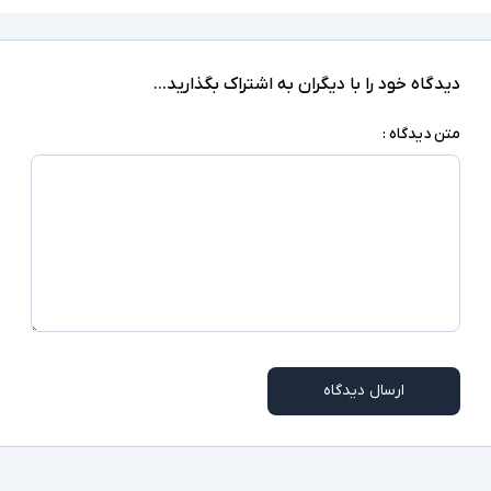
‎Windows 10 Pro
سیستم عامل
کابل برق یا آداپتور
اقلام همراه
دیدگاه خود را با دیگران به اشتراک بگذارید...
اسلات امنیتی
سایر امکانات
متن دیدگاه :
ممکن است برخی از درگاه های ارتباطی در همه مدلها
توضیحات تکمیلی
موجود نباشد
ارسال دیدگاه