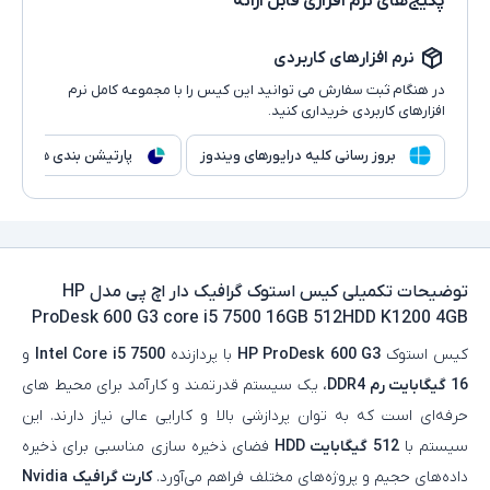
پکیج‌های نرم افزاری قابل ارائه
نرم افزارهای کاربردی
در هنگام ثبت سفارش می توانید این کیس را با مجموعه کامل نرم
افزارهای کاربردی خریداری کنید.
بروز رسانی کلیه درایورهای ویندوز
پارتیشن بندی هارد
توضیحات تکمیلی
کیس استوک گرافیک دار اچ پی مدل HP
ProDesk 600 G3 core i5 7500 16GB 512HDD K1200 4GB
کیس استوک
HP ProDesk 600 G3
با پردازنده
Intel Core i5 7500
و
16 گیگابایت رم DDR4
، یک سیستم قدرتمند و کارآمد برای محیط‌ های
حرفه‌ای است که به توان پردازشی بالا و کارایی عالی نیاز دارند. این
سیستم با
512 گیگابایت HDD
فضای ذخیره‌ سازی مناسبی برای ذخیره
داده‌های حجیم و پروژه‌های مختلف فراهم می‌آورد.
کارت گرافیک
Nvidia