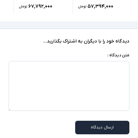
۶۷,۷۹۲,۰۰۰
۵۷,۳۹۴,۰۰۰
تومان
تومان
دارد
درایو نوری
‎Windows 10 Pro
سیستم عامل
کابل برق یا آداپتور
اقلام همراه
دیدگاه خود را با دیگران به اشتراک بگذارید...
اسلات امنیتی
سایر امکانات
متن دیدگاه :
ممکن است برخی از درگاه های ارتباطی در همه مدلها
توضیحات تکمیلی
موجود نباشد
ارسال دیدگاه