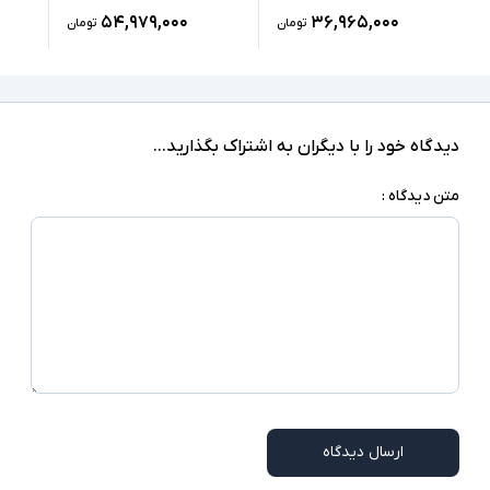
۵۴,۹۷۹,۰۰۰
۳۶,۹۶۵,۰۰۰
تومان
تومان
دارد
درایو نوری
Windows 10 Pro
سیستم عامل
کابل برق یا آداپتور
اقلام همراه
دیدگاه خود را با دیگران به اشتراک بگذارید...
اسلات امنیتی
سایر امکانات
متن دیدگاه :
ممکن است برخی از درگاه های ارتباطی در همه مدلها
توضیحات تکمیلی
موجود نباشد
ارسال دیدگاه