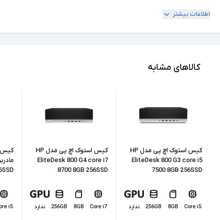
اطلاعات بیشتر
Core i7
مشخصات پردازنده
9700
مدل پردازنده
Intel نسل 9
نسل پردازنده
کالاهای مشابه
16GB
حافظه RAM
512GB
حافظه داخلی
SSD
نوع حافظه داخلی
Intel UHD Graphics 630 + Nvidia Quadro K1200
پردازنده گرافیکی
کیس استوک اچ پی مدل HP
کیس استوک اچ پی مدل HP
کیس ک
EliteDesk 800 G4 core i7
EliteDesk 800 G3 core i5
56SSD
8700 8GB 256SSD
7500 8GB 256SSD
4GB
کارت گرافیک اختصاصی
1xLAN, 6xUSB 3.0, 4xUSB 2.0, 1xUSB-Type C,
2xDisplay, 2xAudio, SD Reader,
درگاه های ارتباطی
Core i5
8GB
256GB
ندارد
Core i7
8GB
256GB
ندارد
ore i5
2xHeadphone/Microphone Combo jack