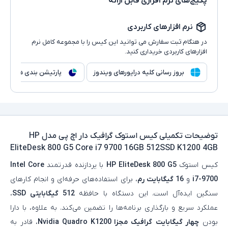
پکیج‌های نرم افزاری قابل ارائه
نرم افزارهای کاربردی
در هنگام ثبت سفارش می توانید این کیس را با مجموعه کامل نرم
افزارهای کاربردی خریداری کنید.
بروز رسانی کلیه درایورهای ویندوز
پارتیشن بندی هارد
توضیحات تکمیلی
کیس استوک گرافیک دار اچ پی مدل HP
EliteDesk 800 G5 Core i7 9700 16GB 512SSD K1200 4GB
کیس استوک
HP EliteDesk 800 G5
با پردازنده قدرتمند
Intel Core
i7-9700
و
16 گیگابایت رم
، برای استفاده‌های حرفه‌ای و انجام کارهای
سنگین ایده‌آل است. این دستگاه با حافظه
512 گیگابایتی SSD
،
عملکرد سریع و بارگذاری برنامه‌ها را تضمین می‌کند. به علاوه، با دارا
بودن
چهار گیگابایت
گرافیک مجزا Nvidia Quadro K1200
، قادر به