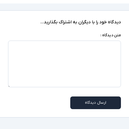
‎Windows 10 Pro
سیستم عامل
کابل برق یا آداپتور
اقلام همراه
دیدگاه خود را با دیگران به اشتراک بگذارید...
اسلات امنیتی
سایر امکانات
متن دیدگاه :
ممکن است برخی از درگاه های ارتباطی در همه مدلها
توضیحات تکمیلی
موجود نباشد
ارسال دیدگاه