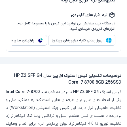
پکیج‌های نرم افزاری قابل ارائه
نرم افزارهای کاربردی
در هنگام ثبت سفارش می توانید این کیس را با مجموعه کامل نرم
افزارهای کاربردی خریداری کنید.
بروز رسانی کلیه درایورهای ویندوز
پارتیشن بندی هارد
توضیحات تکمیلی
کیس استوک اچ پی مدل HP Z2 SFF G4
Core i7 8700 8GB 256SSD
کیس استوک
HP Z2 SFF G4
با پردازنده قدرتمند
Intel Core i7-8700
یکی از انتخاب‌های عالی برای حرفه‌ای‌ هایی است که به عملکرد عالی و
قابلیت اطمینان نیاز دارند. این کیس ورک‌ استیشن (Workstation) با
پردازنده 6 هسته‌ای نسل هشتم اینتل و فرکانس پایه 3.2 گیگاهرتز (با
قابلیت توربو تا 4.6 گیگاهرتز)، توان پردازشی لازم برای انجام وظایف