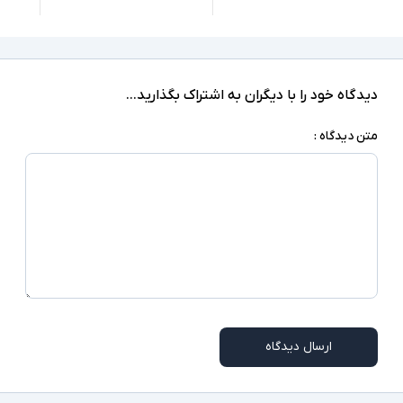
دارد
درایو نوری
Windows 10 Pro
سیستم عامل
کابل برق یا آداپتور
اقلام همراه
دیدگاه خود را با دیگران به اشتراک بگذارید...
اسلات امنیتی
سایر امکانات
متن دیدگاه :
ممکن است برخی از درگاه های ارتباطی در همه مدلها
توضیحات تکمیلی
موجود نباشد
ارسال دیدگاه