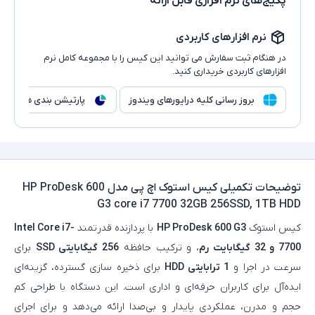
پکیج‌های نرم افزاری قابل ارائه
نرم افزارهای کاربردی
در هنگام ثبت سفارش می توانید این کیس را با مجموعه کامل نرم
افزارهای کاربردی خریداری کنید.
بروز رسانی کلیه درایورهای ویندوز
پارتیشن بندی هارد
توضیحات تکمیلی
کیس استوک اچ پی مدل HP ProDesk 600
G3 core i7 7700 32GB 256SSD, 1TB HDD
کیس استوک
HP ProDesk 600 G3
با پردازنده قدرتمند
Intel Core i7-
7700 و 32 گیگابایت رم
، و ترکیب حافظه
256 گیگابایتی SSD
برای
سرعت در اجرا و
1 ترابایتی HDD
برای ذخیره‌ سازی گسترده، گزینه‌ای
ایده‌آل برای کاربران حرفه‌ای و اداری است. این دستگاه با طراحی کم‌
حجم و مدرن، عملکردی پایدار و بی‌صدا ارائه می‌دهد و برای اجرای