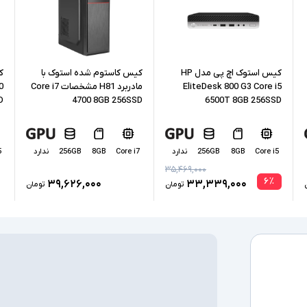
نوع حافظه داخل
پردازنده گرافیکی
کیس استوک اچ پی مدل HP
کیس کاستوم شده استوک با
کارت گرافیک ا
EliteDesk 800 G3 Core i5
مادربرد H81 مشخصات Core i7
0
D
4700 8GB 256SSD
6500T 8GB 256SSD
درگاه های ارتبا
Core i5
8GB
256GB
ندارد
Core i7
8GB
256GB
ندارد
5
۳۵,۴۶۹,۰۰۰
درایو نوری
۶
٪
۳۹,۶۲۶,۰۰۰
۳۳,۳۳۹,۰۰۰
تومان
تومان
سیستم عامل
اقلام همراه
سایر امکانات
توضیحات تکمیل