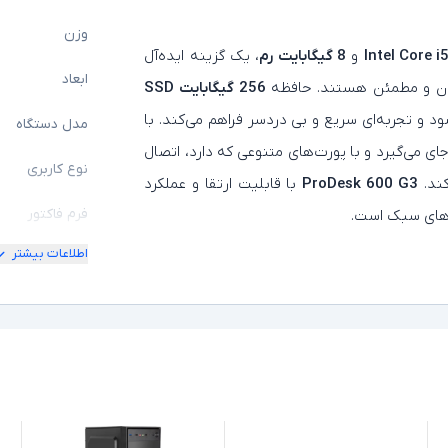
وزن
Intel Core 
و
8 گیگابایت رم
، یک گزینه ایده‌آل
ابعاد
 روان و مطمئن هستند. حافظه
256 گیگابایت SSD
 و تجربه‌ای سریع و بی‌ دردسر فراهم می‌کند. با
مدل دستگاه
ای می‌گیرد و با پورت‌های متنوعی که دارد، اتصال
نوع کاربری
کند.
ProDesk 600 G3
با قابلیت ارتقا و عملکرد
فرم فاکتور
ه‌های سبک است.
اطلاعات بیشتر
مشخصات پردازن
مدل پردازنده
نسل پردازنده
حافظه RAM
حافظه داخلی