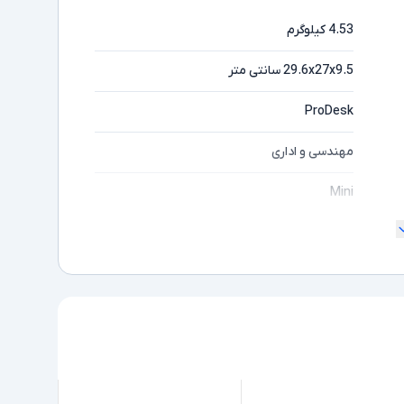
4.53 کیلوگرم
29.6x27x9.5 سانتی متر
ProDesk
مهندسی و اداری
Mini
Core i5
ده
7500
Intel نسل 7
8GB
256GB