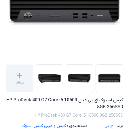
بیشتر
کیس استوک اچ پی مدل HP ProDesk 400 G7 Core i5 10500
8GB 256SSD
HP ProDesk 400 G7 Core i5 10500 8GB 256SSD
برند :
اچ پی
دسته‌بندی :
کیس و مینی کیس استوک