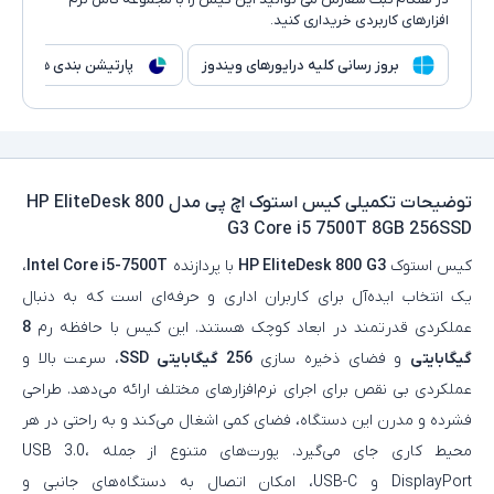
افزارهای کاربردی خریداری کنید.
بروز رسانی کلیه درایورهای ویندوز
پارتیشن بندی هارد
توضیحات تکمیلی
کیس استوک اچ پی مدل HP EliteDesk 800
G3 Core i5 7500T 8GB 256SSD
کیس استوک
HP EliteDesk 800 G3
با پردازنده
Intel Core i5-7500T
،
یک انتخاب ایده‌آل برای کاربران اداری و حرفه‌ای است که به دنبال
عملکردی قدرتمند در ابعاد کوچک هستند. این کیس با حافظه رم
8
گیگابایتی
و فضای ذخیره‌ سازی
256 گیگابایتی SSD
، سرعت بالا و
عملکردی بی‌ نقص برای اجرای نرم‌افزارهای مختلف ارائه می‌دهد. طراحی
فشرده و مدرن این دستگاه، فضای کمی اشغال می‌کند و به‌ راحتی در هر
محیط کاری جای می‌گیرد. پورت‌های متنوع از جمله USB 3.0،
DisplayPort و USB-C، امکان اتصال به دستگاه‌های جانبی و