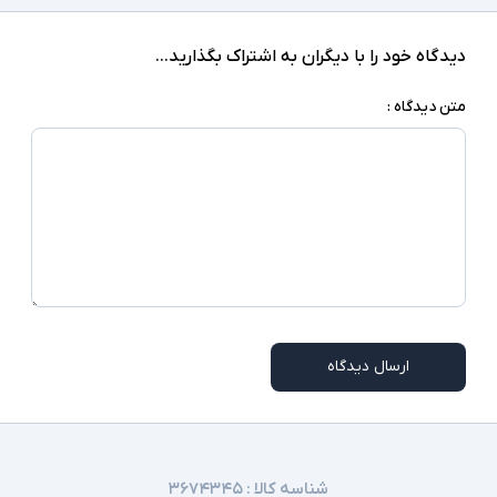
کابل برق یا آداپتور
اقلام همراه
دیدگاه خود را با دیگران به اشتراک بگذارید...
اسلات امنیتی - دارای کابل برق و آداپتور
سایر امکانات
متن دیدگاه :
ممکن است برخی از درگاه های ارتباطی در همه مدلها
توضیحات تکمیلی
موجود نباشد
ارسال دیدگاه
شناسه کالا :
۳۶۷۴۳۴۵