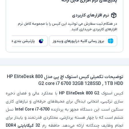
پکیج‌های نرم افزاری قابل ارائه
نرم افزارهای کاربردی
در هنگام ثبت سفارش می توانید این کیس را با مجموعه کامل نرم
افزارهای کاربردی خریداری کنید.
بروز رسانی کلیه درایورهای ویندوز
پارتیشن بندی هارد
توضیحات تکمیلی
کیس استوک اچ پی مدل HP EliteDesk 800
G2 core i7 6700 32GB 128SSD , 1TB HDD
کیس استوک
HP EliteDesk 800 G2
با عملکرد عالی و فضای ذخیره‌
سازی ترکیبی، انتخابی ایده‌آل برای محیط‌های حرفه‌ای و نیازهای کاری
سنگین است. این دستگاه مجهز به پردازنده
Intel Core i7-6700
نسل
ششم است که با چهار هسته پردازشی، عملکردی قدرتمند و پایدار برای
انجام وظایف چندگانه ارائه می‌دهد. حافظه رم
32 گیگابایتی DDR4