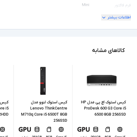
Mini
فرم فاکتور
اطلاعات بیشتر
Core i7
مشخصات پردازنده
6700
مدل پردازنده
Intel نسل 6
نسل پردازنده
کالاهای مشابه
32GB
حافظه RAM
1128GB
حافظه داخلی
SSD+HDD
نوع حافظه داخلی
Intel HD Graphics 530
پردازنده گرافیکی
کیس استوک اچ پی مدل HP
کیس استوک لنوو مدل
re i5
Lenovo ThinkCentre
ProDesk 600 G3 Core i5
12HDD
M710q Core i5 6500T 8GB
6500 8GB 256SSD
ندارد
کارت گرافیک اختصاصی
256SSD
1xVGA, 8xUSB 3.0, 2xUSB 2.0, 1xSerial,
2xAudio, 2xPS/2, 2x Display, 1xLAN , SD