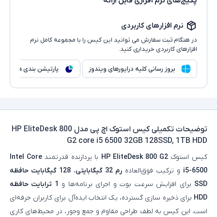
پکیج‌های نرم افزاری قابل ارائه
نرم افزارهای کاربردی
در هنگام ثبت سفارش می توانید این کیس را با مجموعه کامل نرم
افزارهای کاربردی خریداری کنید.
بروز رسانی کلیه درایورهای ویندوز
پارتیشن بندی هارد
توضیحات تکمیلی
کیس استوک اچ پی مدل HP EliteDesk 800
G2 core i5 6500 32GB 128SSD, 1TB HDD
کیس استوک
HP EliteDesk 800 G2
با پردازنده قدرتمند
Intel Core
i5-6500
و ترکیب فوق‌العاده
رم
32 گیگابایتی
،
128 گیگابایت حافظه
SSD
برای افزایش سرعت بوت و اجرای برنامه‌ها و
1 ترابایت حافظه
HDD
برای ذخیره‌ سازی گسترده، یک انتخاب ایده‌آل برای کاربران حرفه‌ای
است. این کیس به لطف طراحی مقاوم و جمع‌ وجور، در محیط‌های کاری