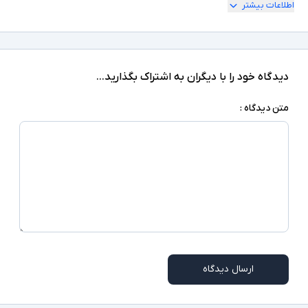
اطلاعات بیشتر
پایه‌های قابل تنظیم - نورپردازی پس زمینه - صفحه
کلیدپایه‌های ضد لغزش - اتصال Plug & Play-
حروف حک شده فارسی دارای استراحتگاه مچ دست
سایر توضیحات
(Wrist Rest)- مقاوم در برابر گرد و غبار - Anti-
Ghosting - جنس بدنه پلاستیک ABS - طول کابل
دیدگاه خود را با دیگران به اشتراک بگذارید...
1.5 متر - منبع تغذیه پورت USB
متن دیدگاه :
ارسال دیدگاه