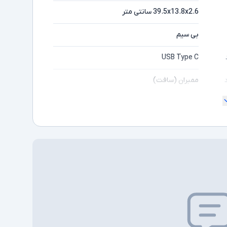
39.5x13.8x2.6 سانتی متر
بی سیم
USB Type C
ممبران (سافت)
نوع سوییچ کیبورد ممبران - بدون نورپردازی