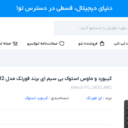
 لپ تاپ
فروشنده شو
ضمانت‌نامه لنوکسیو
مجله لن
کیبورد و ماوس استوک بی سیم ای برند فورتک مدل FG_24OO_AIR2
A4tech FG_24OO_AIR2
برند :
ای فورتک
دسته‌بندی :
کیبورد استوک