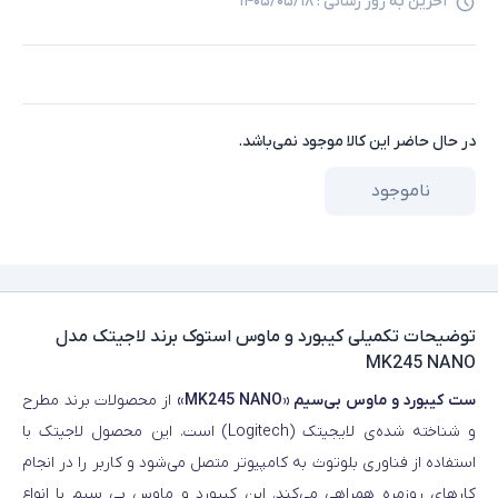
آخرین به روز رسانی :
۱۴۰۵/۰۵/۱۸
در حال حاضر این کالا موجود نمی‌باشد.
ناموجود
توضیحات تکمیلی
کیبورد و ماوس استوک برند لاجیتک مدل
MK245 NANO
ست کیبورد و ماوس بی‌سیم «MK245 NANO»
از محصولات برند مطرح
و شناخته شده‌ی لایجیتک (Logitech) است. این محصول لاجیتک با
استفاده از فناوری بلوتوث به کامپیوتر متصل می‌شود و کاربر را در انجام
کارهای روزمره همراهی می‌کند. این کیبورد و ماوس بی سیم با انواع