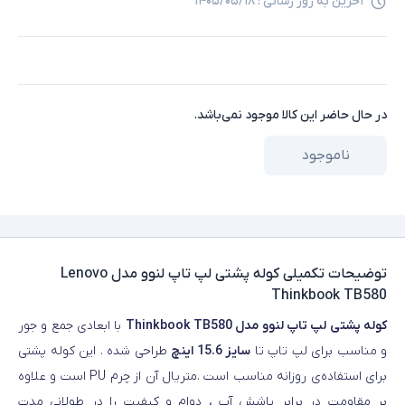
آخرین به روز رسانی :
۱۴۰۵/۰۵/۱۸
در حال حاضر این کالا موجود نمی‌باشد.
ناموجود
توضیحات تکمیلی
کوله پشتی لپ تاپ لنوو مدل Lenovo
Thinkbook TB580
کوله پشتی لپ تاپ لنوو مدل Thinkbook TB580
با ابعادی جمع و جور
و مناسب برای لپ تاپ تا
سایز 15.6 اینچ
طراحی شده . این کوله پشتی
برای استفاده‌ی روزانه مناسب است .متریال آن از چرم PU است و علاوه
بر مقاومت در برابر پاشش آب ، دوام و کیفیت را در طولانی مدت